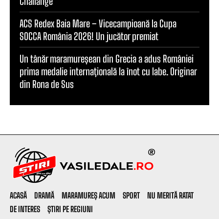
Challange”
ACS Redex Baia Mare – Vicecampioană la Cupa
SOCCA România 2026! Un jucător premiat
Un tânăr maramureșean din Grecia a adus României
prima medalie internațională la înot cu labe. Originar
din Rona de Sus
ACASĂ
DRAMĂ
MARAMUREȘ ACUM
SPORT
NU MERITĂ RATAT
DE INTERES
ȘTIRI PE REGIUNI