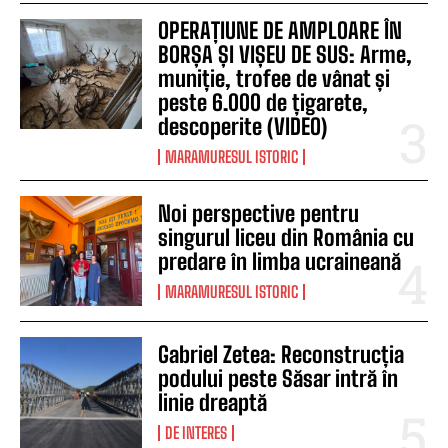
OPERAȚIUNE DE AMPLOARE ÎN
BORȘA ȘI VIȘEU DE SUS: Arme,
muniție, trofee de vânat și
peste 6.000 de țigarete,
descoperite (VIDEO)
MARAMURESUL ISTORIC
Noi perspective pentru
singurul liceu din România cu
predare în limba ucraineană
MARAMURESUL ISTORIC
Gabriel Zetea: Reconstrucția
podului peste Săsar intră în
linie dreaptă
DE INTERES