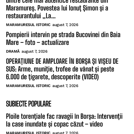
dintre cele mai autentice restaurante din
Maramureș. Povestea lui Ionuț Șimon și a
restaurantului „La...
MARAMURESUL ISTORIC
august 7, 2026
Pompierii intervin pe strada Bucovinei din Baia
Mare – foto – actualizare
DRAMĂ
august 7, 2026
OPERAȚIUNE DE AMPLOARE ÎN BORȘA ȘI VIȘEU DE
SUS: Arme, muniție, trofee de vânat și peste
6.000 de țigarete, descoperite (VIDEO)
MARAMURESUL ISTORIC
august 7, 2026
SUBIECTE POPULARE
Ploile torențiale fac ravagii în Borșa: Intervenții
la case inundate și copac căzut – video
MARAMURESUL ISTORIC
august 7, 2026