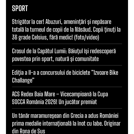
SPORT
Strigător la cer! Abuzuri, amenințări și nepăsare
totală la turneul de copii de la Năsăud. Copii ținuți la
36 grade Celsius, fără medic! (foto/video)
Crosul de la Capătul Lumii: Băiuțul își redescoperă
povestea prin sport, natură și comunitate
Ediția a II-a a concursului de biciclete ”Izvoare Bike
Challange”
ACS Redex Baia Mare – Vicecampioană la Cupa
SOCCA România 2026! Un jucător premiat
Un tânăr maramureșean din Grecia a adus României
prima medalie internațională la înot cu labe. Originar
din Rona de Sus