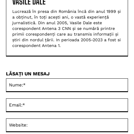
VASILE DALE
Lucrează în presa din România încă din anul 1999 și
a obținut, în toți acești ani, o vastă experiență
jurnalistică. Din anul 2005, Vasile Dale este
corespondent Antena 3 CNN și se numără printre
primii corespondenți care au transmis informații și
știri din nordul țării. In perioada 2005-2023 a fost si
corespondent Antena 1.
LĂSAȚI UN MESAJ
Nu
Ema
Web