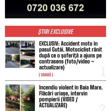
ȘTIRI EXCLUSIVE
EXCLUSIV: Accident moto în
pasul Gutâi. Motociclist rănit
după ce o șoferiță a ajuns pe
contrasens (foto/video –
actualizare)
DRAMĂ
Incendiu violent în Baia Mare.
Flăcări uriașe, intervin
pompierii (VIDEO /
ACTUALIZARE)