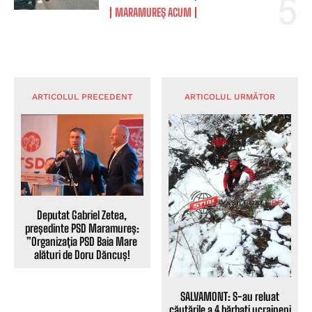
MARAMUREȘ ACUM
ARTICOLUL PRECEDENT
ARTICOLUL URMĂTOR
Deputat Gabriel Zetea,
președinte PSD Maramureș:
”Organizația PSD Baia Mare
alături de Doru Dăncuș!
SALVAMONT: S-au reluat
căutările a 4 bărbați ucraineni