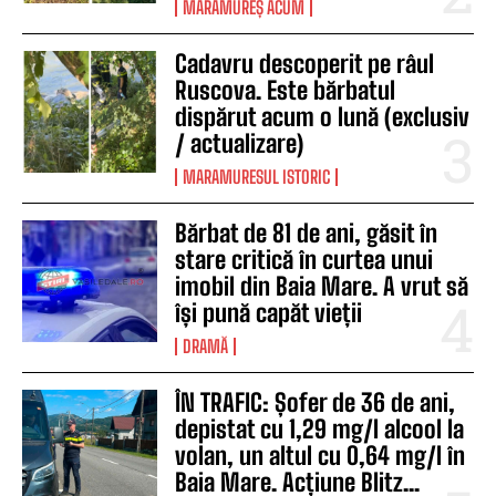
MARAMUREȘ ACUM
Cadavru descoperit pe râul
Ruscova. Este bărbatul
dispărut acum o lună (exclusiv
/ actualizare)
MARAMURESUL ISTORIC
Bărbat de 81 de ani, găsit în
stare critică în curtea unui
imobil din Baia Mare. A vrut să
își pună capăt vieții
DRAMĂ
ÎN TRAFIC: Șofer de 36 de ani,
depistat cu 1,29 mg/l alcool la
volan, un altul cu 0,64 mg/l în
Baia Mare. Acțiune Blitz...