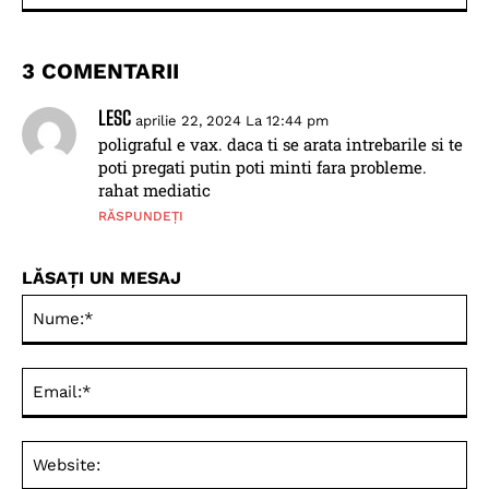
3 COMENTARII
LESC
aprilie 22, 2024 La 12:44 pm
poligraful e vax. daca ti se arata intrebarile si te
poti pregati putin poti minti fara probleme.
rahat mediatic
RĂSPUNDEȚI
LĂSAȚI UN MESAJ
Nu
Ema
Web