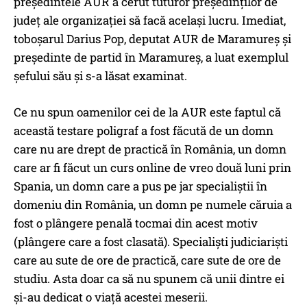
președintele AUR a cerut tuturor președinților de
județ ale organizației să facă același lucru. Imediat,
toboșarul Darius Pop, deputat AUR de Maramureș și
președinte de partid în Maramureș, a luat exemplul
șefului său și s-a lăsat examinat.
Ce nu spun oamenilor cei de la AUR este faptul că
această testare poligraf a fost făcută de un domn
care nu are drept de practică în România, un domn
care ar fi făcut un curs online de vreo două luni prin
Spania, un domn care a pus pe jar specialiștii în
domeniu din România, un domn pe numele căruia a
fost o plângere penală tocmai din acest motiv
(plângere care a fost clasată). Specialiști judiciariști
care au sute de ore de practică, care sute de ore de
studiu. Asta doar ca să nu spunem că unii dintre ei
și-au dedicat o viață acestei meserii.