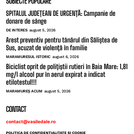
SUBIECTE POPULARE
SPITALUL JUDEȚEAN DE URGENȚĂ: Campanie de
donare de sânge
DE INTERES
august 5, 2026
Arest preventiv pentru tânărul din Săliștea de
Sus, acuzat de violență în familie
MARAMURESUL ISTORIC
august 6, 2026
Biciclist oprit de polițiştii rutieri în Baia Mare: 1,81
mg/l alcool pur în aerul expirat a indicat
etilotestul!!!
MARAMUREȘ ACUM
august 5, 2026
CONTACT
contact@vasiledale.ro
POLITICA DE CONFIDENŢIALITATE ŞI COOKIE