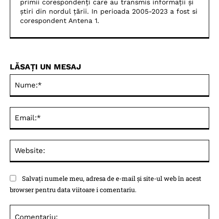
primii corespondenți care au transmis informații și
știri din nordul țării. In perioada 2005-2023 a fost si
corespondent Antena 1.
LĂSAȚI UN MESAJ
Nu
Ema
Web
Salvați numele meu, adresa de e-mail și site-ul web în acest
browser pentru data viitoare i comentariu.