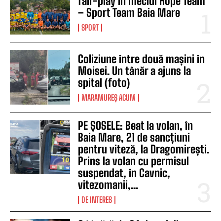
fair-play în meciul Hope Team
– Sport Team Baia Mare
SPORT
Coliziune între două mașini în
Moisei. Un tânăr a ajuns la
spital (foto)
MARAMUREȘ ACUM
PE ȘOSELE: Beat la volan, în
Baia Mare, 21 de sancțiuni
pentru viteză, la Dragomirești.
Prins la volan cu permisul
suspendat, în Cavnic,
vitezomanii,...
DE INTERES