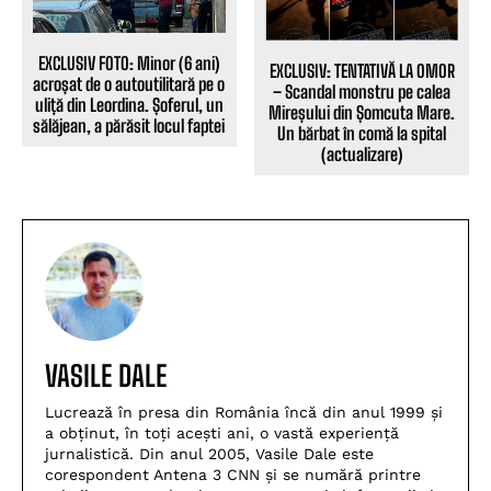
EXCLUSIV FOTO: Minor (6 ani)
EXCLUSIV: TENTATIVĂ LA OMOR
acroșat de o autoutilitară pe o
– Scandal monstru pe calea
uliță din Leordina. Șoferul, un
Mireșului din Șomcuta Mare.
sălăjean, a părăsit locul faptei
Un bărbat în comă la spital
(actualizare)
VASILE DALE
Lucrează în presa din România încă din anul 1999 și
a obținut, în toți acești ani, o vastă experiență
jurnalistică. Din anul 2005, Vasile Dale este
corespondent Antena 3 CNN și se numără printre