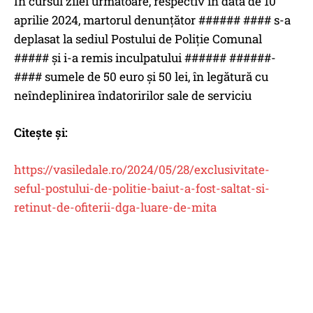
În cursul zilei următoare, respectiv în data de 10
aprilie 2024, martorul denunțător ###### #### s-a
deplasat la sediul Postului de Poliție Comunal
##### și i-a remis inculpatului ###### ######-
#### sumele de 50 euro și 50 lei, în legătură cu
neîndeplinirea îndatoririlor sale de serviciu
Citește și:
https://vasiledale.ro/2024/05/28/exclusivitate-
seful-postului-de-politie-baiut-a-fost-saltat-si-
retinut-de-ofiterii-dga-luare-de-mita