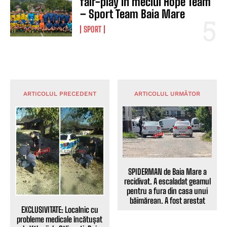
fair-play în meciul Hope Team
– Sport Team Baia Mare
SPORT
ARTICOLUL PRECEDENT
ARTICOLUL URMĂTOR
SPIDERMAN de Baia Mare a
recidivat. A escaladat geamul
pentru a fura din casa unui
băimărean. A fost arestat
EXCLUSIVITATE: Localnic cu
probleme medicale încătușat