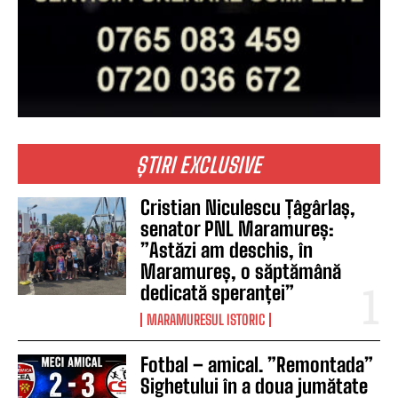
ȘTIRI EXCLUSIVE
Cristian Niculescu Țâgârlaș,
senator PNL Maramureș:
”Astăzi am deschis, în
Maramureș, o săptămână
dedicată speranței”
MARAMURESUL ISTORIC
Fotbal – amical. ”Remontada”
Sighetului în a doua jumătate