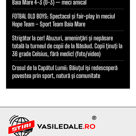
Baia Mare 4-3 (0-3) — meci amical
FOTBAL OLD BOYS: Spectacol și fair-play în meciul
Hope Team – Sport Team Baia Mare
Strigător la cer! Abuzuri, amenințări și nepăsare
totală la turneul de copii de la Năsăud. Copii ținuți la
36 grade Celsius, fără medic! (foto/video)
Crosul de la Capătul Lumii: Băiuțul își redescoperă
povestea prin sport, natură și comunitate