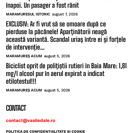
înapoi. Un pasager a fost rănit
MARAMURESUL ISTORIC
august 7, 2026
EXCLUSIV: Ar fi vrut să se omoare după ce
pierduse la păcănele! Aparținătorii neagă
această variantă. Scandal uriaș între ei și forțele
de intervenție...
MARAMUREȘ ACUM
august 5, 2026
Biciclist oprit de polițiştii rutieri în Baia Mare: 1,81
mg/l alcool pur în aerul expirat a indicat
etilotestul!!!
MARAMUREȘ ACUM
august 5, 2026
CONTACT
contact@vasiledale.ro
POLITICA DE CONFIDENŢIALITATE ŞI COOKIE