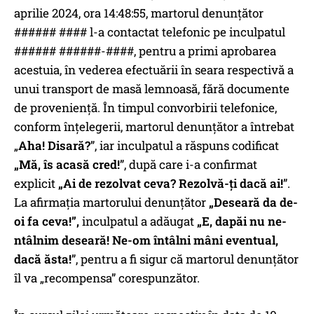
aprilie 2024, ora 14:48:55, martorul denunțător
###### #### l-a contactat telefonic pe inculpatul
###### ######-####, pentru a primi aprobarea
acestuia, în vederea efectuării în seara respectivă a
unui transport de masă lemnoasă, fără documente
de proveniență. În timpul convorbirii telefonice,
conform înțelegerii, martorul denunțător a întrebat
„
Aha! Disară?
”, iar inculpatul a răspuns codificat
„Mă, îs acasă cred!
”, după care i-a confirmat
explicit
„Ai de rezolvat ceva? Rezolvă-ți dacă ai!
”.
La afirmația martorului denunțător
„Deseară da de-
oi fa ceva!”,
inculpatul a adăugat
„E, dapăi nu ne-
ntâlnim deseară! Ne-om întâlni mâni eventual,
dacă ăsta!
”, pentru a fi sigur că martorul denunțător
îl va „recompensa” corespunzător.