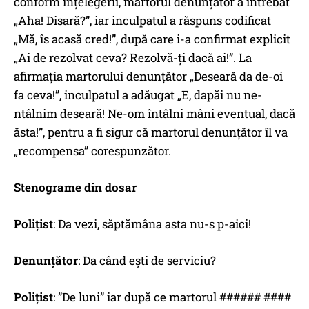
conform înțelegerii, martorul denunțător a întrebat
„Aha! Disară?”, iar inculpatul a răspuns codificat
„Mă, îs acasă cred!”, după care i-a confirmat explicit
„Ai de rezolvat ceva? Rezolvă-ți dacă ai!”. La
afirmația martorului denunțător „Deseară da de-oi
fa ceva!”, inculpatul a adăugat „E, dapăi nu ne-
ntâlnim deseară! Ne-om întâlni mâni eventual, dacă
ăsta!”, pentru a fi sigur că martorul denunțător îl va
„recompensa” corespunzător.
Stenograme din dosar
Polițist
: Da vezi, săptămâna asta nu-s p-aici!
Denunțător
: Da când ești de serviciu?
Polițist
: ”De luni” iar după ce martorul ###### ####