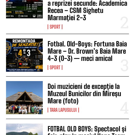
a reprizei secunde: Academica
Recea – CSM Sighetu
Marmației 2-3
SPORT
Fotbal. Old-Boys: Fortuna Baia
Mare – Dr. Brown’s Baia Mare
4-3 (0-3) — meci amical
SPORT
Doi muzicieni de excepție la
Muzeul Bunicilor din Mireșu
Mare (foto)
TARA LAPUSULUI
FOTBAL OLD BOYS: Spectacol și