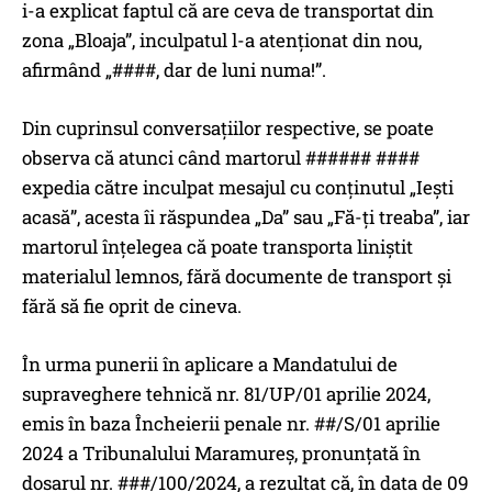
i-a explicat faptul că are ceva de transportat din
zona „Bloaja”, inculpatul l-a atenționat din nou,
afirmând „####, dar de luni numa!”.
Din cuprinsul conversațiilor respective, se poate
observa că atunci când martorul ###### ####
expedia către inculpat mesajul cu conținutul „Iești
acasă”, acesta îi răspundea „Da” sau „Fă-ți treaba”, iar
martorul înțelegea că poate transporta liniștit
materialul lemnos, fără documente de transport și
fără să fie oprit de cineva.
În urma punerii în aplicare a Mandatului de
supraveghere tehnică nr. 81/UP/01 aprilie 2024,
emis în baza Încheierii penale nr. ##/S/01 aprilie
2024 a Tribunalului Maramureș, pronunțată în
dosarul nr. ###/100/2024, a rezultat că, în data de 09