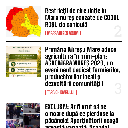
Restricții de circulație în
Maramureș cauzate de CODUL
ROȘU de caniculă
MARAMUREȘ ACUM
Primăria Mireșu Mare aduce
agricultura în prim-plan:
AGROMARAMUREȘ 2026, un
eveniment dedicat fermierilor,
producătorilor locali și
dezvoltării comunității!
TARA CHIOARULUI
EXCLUSIV: Ar fi vrut să se
omoare după ce pierduse la
păcănele! Aparținătorii neagă
această variantă. Scandal