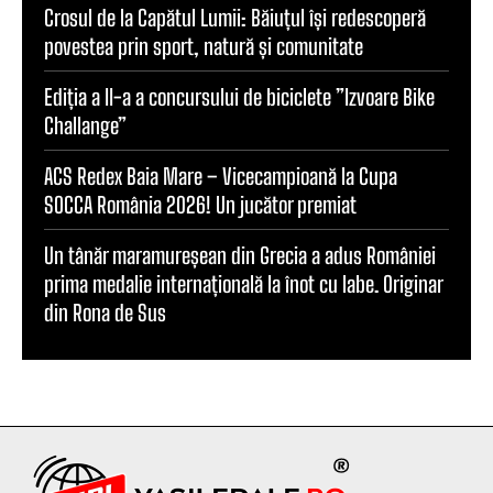
Crosul de la Capătul Lumii: Băiuțul își redescoperă
povestea prin sport, natură și comunitate
Ediția a II-a a concursului de biciclete ”Izvoare Bike
Challange”
ACS Redex Baia Mare – Vicecampioană la Cupa
SOCCA România 2026! Un jucător premiat
Un tânăr maramureșean din Grecia a adus României
prima medalie internațională la înot cu labe. Originar
din Rona de Sus