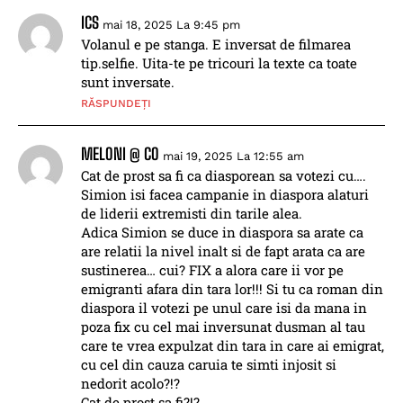
ICS
mai 18, 2025 La 9:45 pm
Volanul e pe stanga. E inversat de filmarea
tip.selfie. Uita-te pe tricouri la texte ca toate
sunt inversate.
RĂSPUNDEȚI
MELONI @ CO
mai 19, 2025 La 12:55 am
Cat de prost sa fi ca diasporean sa votezi cu….
Simion isi facea campanie in diaspora alaturi
de liderii extremisti din tarile alea.
Adica Simion se duce in diaspora sa arate ca
are relatii la nivel inalt si de fapt arata ca are
sustinerea… cui? FIX a alora care ii vor pe
emigranti afara din tara lor!!! Si tu ca roman din
diaspora il votezi pe unul care isi da mana in
poza fix cu cel mai inversunat dusman al tau
care te vrea expulzat din tara in care ai emigrat,
cu cel din cauza caruia te simti injosit si
nedorit acolo?!?
Cat de prost sa fi?!?