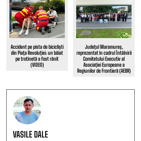
Accident pe pista de bicicliști
Județul Maramureș,
din Piața Revoluției: un băiat
reprezentat în cadrul Întâlnirii
pe trotinetă a fost rănit
Comitetului Executiv al
(VIDEO)
Asociației Europeane a
Regiunilor de Frontieră (AEBR)
VASILE DALE