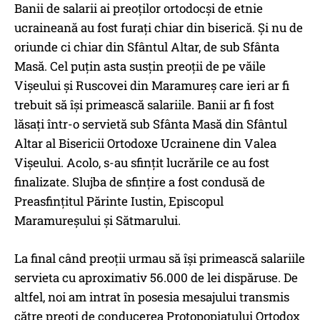
Banii de salarii ai preoților ortodocși de etnie
ucraineană au fost furați chiar din biserică. Și nu de
oriunde ci chiar din Sfântul Altar, de sub Sfânta
Masă. Cel puțin asta susțin preoții de pe văile
Vișeului și Ruscovei din Maramureș care ieri ar fi
trebuit să își primească salariile. Banii ar fi fost
lăsați într-o servietă sub Sfânta Masă din Sfântul
Altar al Bisericii Ortodoxe Ucrainene din Valea
Vișeului. Acolo, s-au sfințit lucrările ce au fost
finalizate. Slujba de sfințire a fost condusă de
Preasfințitul Părinte Iustin, Episcopul
Maramureșului și Sătmarului.
La final când preoții urmau să își primească salariile
servieta cu aproximativ 56.000 de lei dispăruse. De
altfel, noi am intrat în posesia mesajului transmis
către preoți de conducerea Protopopiatului Ortodox