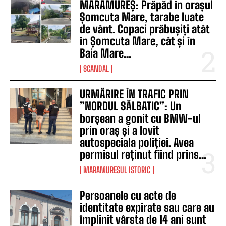
MARAMUREȘ: Prăpăd în orașul
Șomcuta Mare, tarabe luate
de vânt. Copaci prăbușiți atât
în Șomcuta Mare, cât și în
Baia Mare...
SCANDAL
URMĂRIRE ÎN TRAFIC PRIN
”NORDUL SĂLBATIC”: Un
borșean a gonit cu BMW-ul
prin oraș și a lovit
autospeciala poliției. Avea
permisul reținut fiind prins...
MARAMURESUL ISTORIC
Persoanele cu acte de
identitate expirate sau care au
împlinit vârsta de 14 ani sunt