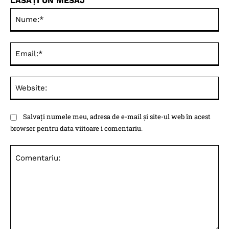
LĂSAȚI UN MESAJ
Nu
Ema
Web
Salvați numele meu, adresa de e-mail și site-ul web în acest
browser pentru data viitoare i comentariu.