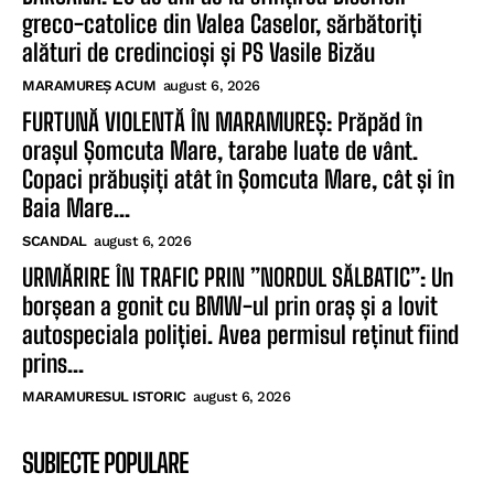
greco-catolice din Valea Caselor, sărbătoriți
alături de credincioși și PS Vasile Bizău
MARAMUREȘ ACUM
august 6, 2026
FURTUNĂ VIOLENTĂ ÎN MARAMUREȘ: Prăpăd în
orașul Șomcuta Mare, tarabe luate de vânt.
Copaci prăbușiți atât în Șomcuta Mare, cât și în
Baia Mare...
SCANDAL
august 6, 2026
URMĂRIRE ÎN TRAFIC PRIN ”NORDUL SĂLBATIC”: Un
borșean a gonit cu BMW-ul prin oraș și a lovit
autospeciala poliției. Avea permisul reținut fiind
prins...
MARAMURESUL ISTORIC
august 6, 2026
SUBIECTE POPULARE