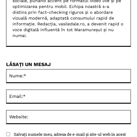
sociale, punând accent pe formatul video live și pe
optimizarea pentru mobil. Echipa noastră s-a
distins prin fact-checking riguros și o abordare
vizuală modernă, adaptată consumului rapid de
informație. Redacția, vasiledale.ro, a devenit rapid o
voce digitală influentă în tot Maramureșul și nu
numai.
LĂSAȚI UN MESAJ
Nu
Ema
Web
Salvați numele meu, adresa de e-mail și site-ul web în acest