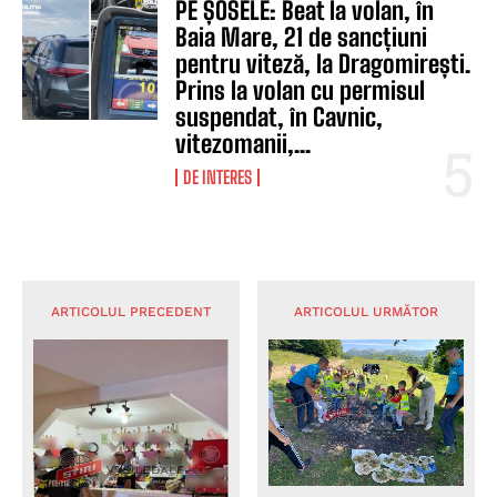
PE ȘOSELE: Beat la volan, în
Baia Mare, 21 de sancțiuni
pentru viteză, la Dragomirești.
Prins la volan cu permisul
suspendat, în Cavnic,
vitezomanii,...
DE INTERES
ARTICOLUL PRECEDENT
ARTICOLUL URMĂTOR