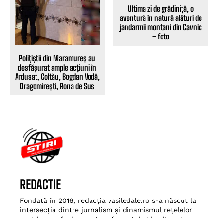
Ultima zi de grădiniță, o
aventură în natură alături de
jandarmii montani din Cavnic
– foto
Polițiștii din Maramureș au
desfășurat ample acțiuni în
Ardusat, Coltău, Bogdan Vodă,
Dragomirești, Rona de Sus
REDACTIE
Fondată în 2016, redacția vasiledale.ro s-a născut la
intersecția dintre jurnalism și dinamismul rețelelor