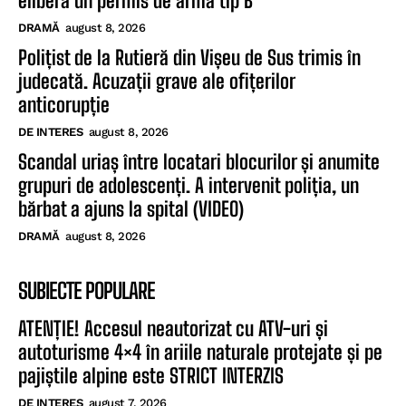
elibera un permis de armă tip B
DRAMĂ
august 8, 2026
Polițist de la Rutieră din Vișeu de Sus trimis în
judecată. Acuzații grave ale ofițerilor
anticorupție
DE INTERES
august 8, 2026
Scandal uriaș între locatari blocurilor și anumite
grupuri de adolescenți. A intervenit poliția, un
bărbat a ajuns la spital (VIDEO)
DRAMĂ
august 8, 2026
SUBIECTE POPULARE
ATENȚIE! Accesul neautorizat cu ATV-uri și
autoturisme 4×4 în ariile naturale protejate și pe
pajiștile alpine este STRICT INTERZIS
DE INTERES
august 7, 2026