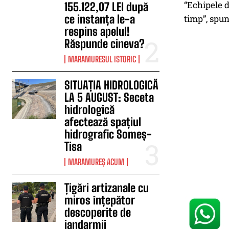
“Echipele d
155.122,07 LEI după
ce instanța le-a
timp”, spun
respins apelul!
Răspunde cineva?
MARAMURESUL ISTORIC
SITUAȚIA HIDROLOGICĂ
LA 5 AUGUST: Seceta
hidrologică
afectează spațiul
hidrografic Someș-
Tisa
MARAMUREȘ ACUM
Țigări artizanale cu
miros înțepător
descoperite de
jandarmii