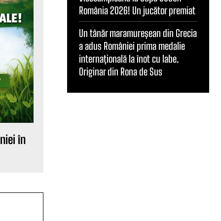
România 2026! Un jucător premiat
Un tânăr maramureșean din Grecia
a adus României prima medalie
internațională la înot cu labe.
Originar din Rona de Sus
iei în