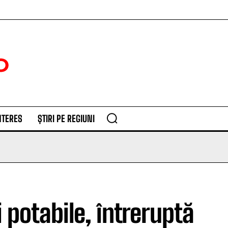
NTERES
ȘTIRI PE REGIUNI
 potabile, întreruptă