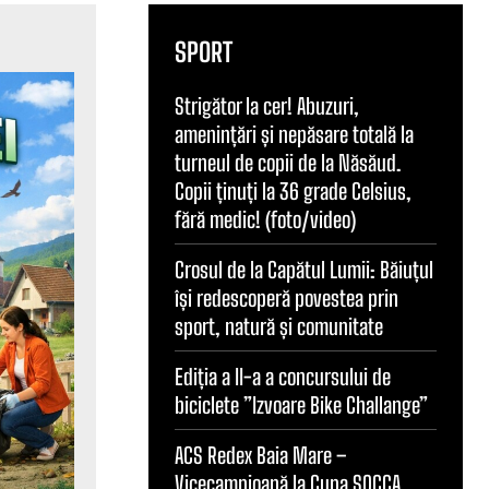
SPORT
Strigător la cer! Abuzuri,
amenințări și nepăsare totală la
turneul de copii de la Năsăud.
Copii ținuți la 36 grade Celsius,
fără medic! (foto/video)
Crosul de la Capătul Lumii: Băiuțul
își redescoperă povestea prin
sport, natură și comunitate
Ediția a II-a a concursului de
biciclete ”Izvoare Bike Challange”
ACS Redex Baia Mare –
Vicecampioană la Cupa SOCCA