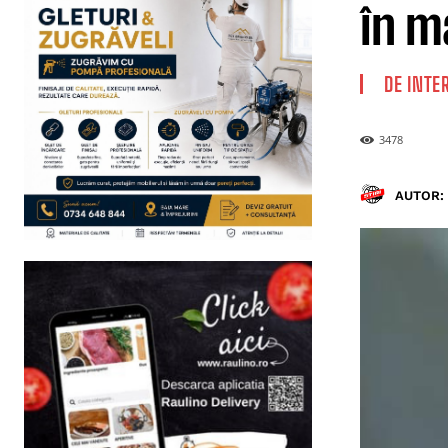
în m
DE INTE
3478
AUTOR: