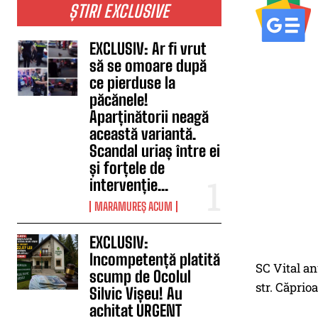
ȘTIRI EXCLUSIVE
EXCLUSIV: Ar fi vrut
să se omoare după
ce pierduse la
păcănele!
Aparținătorii neagă
această variantă.
Scandal uriaș între ei
și forțele de
intervenție...
MARAMUREȘ ACUM
EXCLUSIV:
Incompetență platită
SC Vital an
scump de Ocolul
str. Căprioa
Silvic Vișeu! Au
achitat URGENT