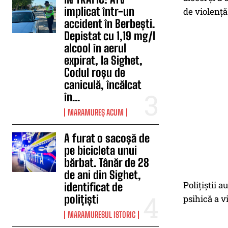
implicat într-un
de violență
accident în Berbești.
Depistat cu 1,19 mg/l
alcool în aerul
expirat, la Sighet,
Codul roșu de
caniculă, încălcat
în...
MARAMUREȘ ACUM
A furat o sacoșă de
pe bicicleta unui
bărbat. Tânăr de 28
de ani din Sighet,
Polițiștii 
identificat de
polițiști
psihică a v
MARAMURESUL ISTORIC