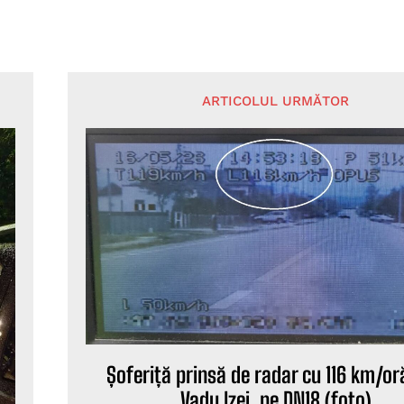
ARTICOLUL URMĂTOR
Șoferiță prinsă de radar cu 116 km/or
Vadu Izei, pe DN18 (foto)