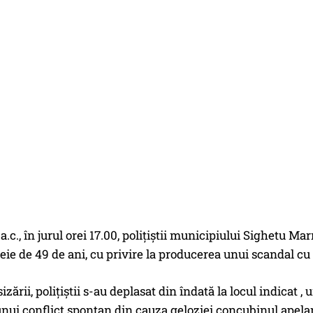
 a.c., în jurul orei 17.00, polițiștii municipiului Sighetu M
eie de 49 de ani, cu privire la producerea unui scandal cu
zării, polițiștii s-au deplasat din îndată la locul indicat ,
 unui conflict spontan din cauza geloziei concubinul apelan