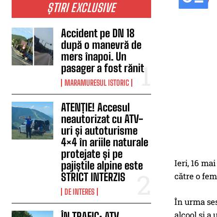
ȘTIRI EXCLUSIVE
Accident pe DN 18
după o manevră de
mers înapoi. Un
pasager a fost rănit
MARAMURESUL ISTORIC
ATENȚIE! Accesul
neautorizat cu ATV-
uri și autoturisme
4×4 în ariile naturale
protejate și pe
Ieri, 16 mai
pajiștile alpine este
către o fem
STRICT INTERZIS
DE INTERES
În urma sesi
alcool și a
ÎN TRAFIC: ATV