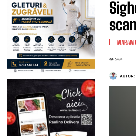
Sigh
scan
MARAMU
5484
AUTOR: