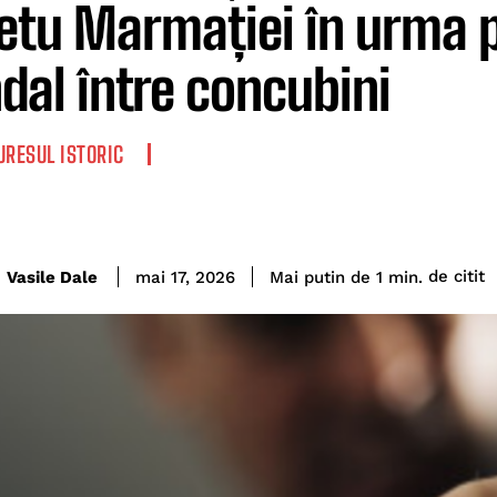
etu Marmației în urma p
dal între concubini
RESUL ISTORIC
de citit
Vasile Dale
Mai putin de 1
min.
mai 17, 2026