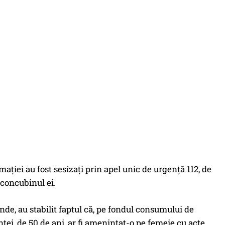
armației au fost sesizați prin apel unic de urgență 112, de
 concubinul ei.
 unde, au stabilit faptul că, pe fondul consumului de
tei, de 50 de ani, ar fi amenințat-o pe femeie cu acte