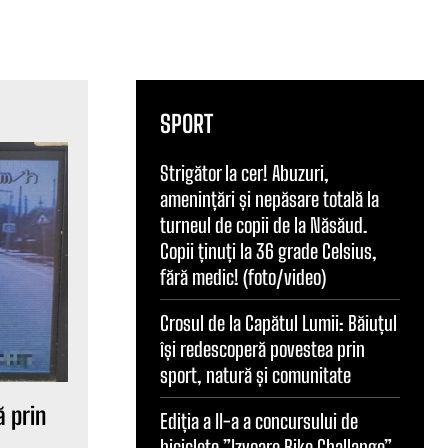
SPORT
Strigător la cer! Abuzuri,
amenințări și nepăsare totală la
turneul de copii de la Năsăud.
Copii ținuți la 36 grade Celsius,
fără medic! (foto/video)
Crosul de la Capătul Lumii: Băiuțul
își redescoperă povestea prin
sport, natură și comunitate
ă prin
Ediția a II-a a concursului de
biciclete ”Izvoare Bike Challange”