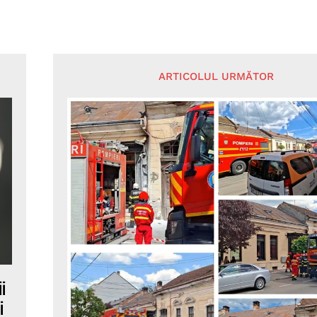
ARTICOLUL URMĂTOR
i
i