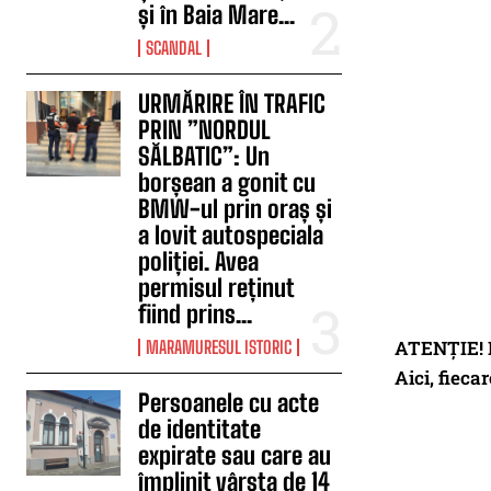
și în Baia Mare...
SCANDAL
URMĂRIRE ÎN TRAFIC
PRIN ”NORDUL
SĂLBATIC”: Un
borșean a gonit cu
BMW-ul prin oraș și
a lovit autospeciala
poliției. Avea
permisul reținut
fiind prins...
ATENȚIE! D
MARAMURESUL ISTORIC
Aici, fieca
Persoanele cu acte
de identitate
expirate sau care au
împlinit vârsta de 14