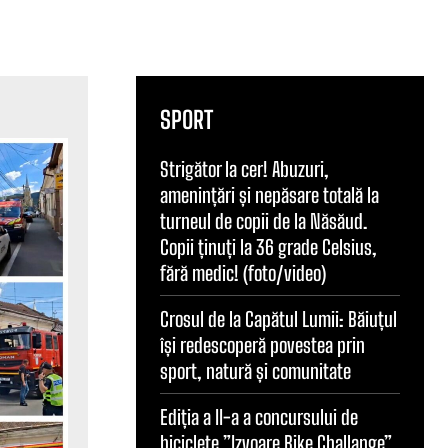
SPORT
Strigător la cer! Abuzuri,
amenințări și nepăsare totală la
turneul de copii de la Năsăud.
Copii ținuți la 36 grade Celsius,
fără medic! (foto/video)
Crosul de la Capătul Lumii: Băiuțul
își redescoperă povestea prin
sport, natură și comunitate
Ediția a II-a a concursului de
biciclete ”Izvoare Bike Challange”