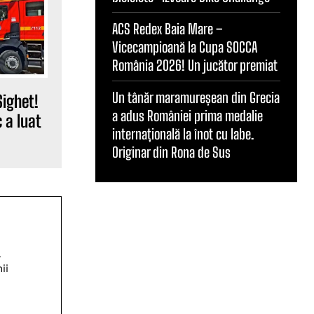
ACS Redex Baia Mare –
Vicecampioană la Cupa SOCCA
România 2026! Un jucător premiat
Un tânăr maramureșean din Grecia
Sighet!
a adus României prima medalie
 a luat
internațională la înot cu labe.
Originar din Rona de Sus
ă
ii