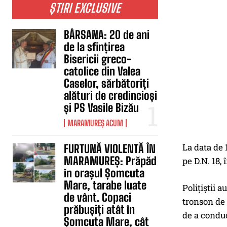
ȘTIRI EXCLUSIVE
BÂRSANA: 20 de ani
de la sfințirea
Bisericii greco-
catolice din Valea
Caselor, sărbătoriți
alături de credincioși
și PS Vasile Bizău
MARAMUREȘ ACUM
La data de 1
FURTUNĂ VIOLENTĂ ÎN
MARAMUREȘ: Prăpăd
pe D.N. 18,
în orașul Șomcuta
Mare, tarabe luate
Polițiștii a
de vânt. Copaci
tronson de 
prăbușiți atât în
de a conduc
Șomcuta Mare, cât