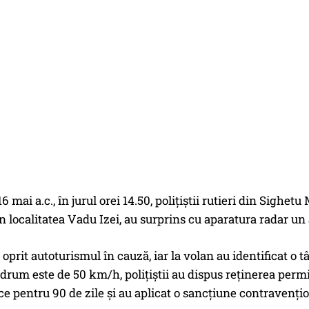
6 mai a.c., în jurul orei 14.50, polițiștii rutieri din Sighetu
 în localitatea Vadu Izei, au surprins cu aparatura radar u
u oprit autoturismul în cauză, iar la volan au identificat o 
drum este de 50 km/h, polițiștii au dispus reținerea perm
e pentru 90 de zile și au aplicat o sancțiune contravențion