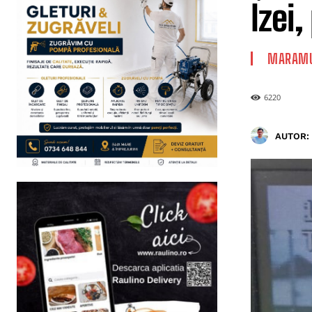
Izei,
MARAMU
6220
AUTOR: