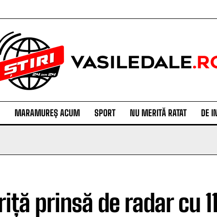
MARAMUREȘ ACUM
SPORT
NU MERITĂ RATAT
DE I
riță prinsă de radar cu 