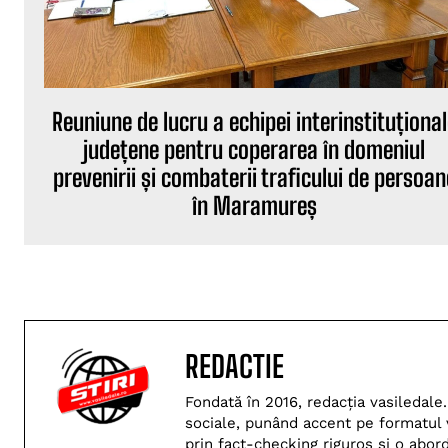
Reuniune de lucru a echipei interinstituționa
județene pentru coperarea în domeniul
prevenirii și combaterii traficului de persoan
în Maramureș
REDACTIE
Fondată în 2016, redacția vasiledale.
sociale, punând accent pe formatul v
prin fact-checking riguros și o abo