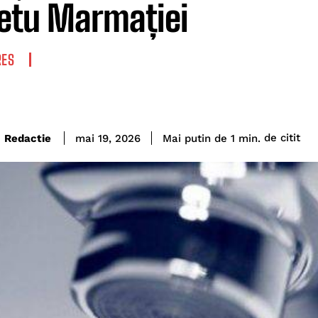
etu Marmației
RES
de citit
Redactie
Mai putin de 1
min.
mai 19, 2026