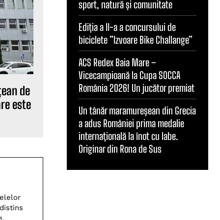
sport, natură și comunitate
Ediția a II-a a concursului de
biciclete ”Izvoare Bike Challange”
ACS Redex Baia Mare –
Vicecampioană la Cupa SOCCA
România 2026! Un jucător premiat
țean de
re este
Un tânăr maramureșean din Grecia
a adus României prima medalie
internațională la înot cu labe.
Originar din Rona de Sus
elelor
distins
e.