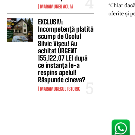
“Chiar dacă
MARAMUREȘ ACUM
oferite și 
EXCLUSIV:
Incompetență platită
scump de Ocolul
Silvic Vișeu! Au
achitat URGENT
155.122,07 LEI după
ce instanța le-a
respins apelul!
Răspunde cineva?
MARAMURESUL ISTORIC