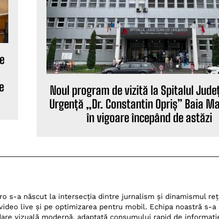
le
e
Noul program de vizită la Spitalul Jude
Urgență „Dr. Constantin Opriș” Baia Ma
în vigoare începând de astăzi
ro s-a născut la intersecția dintre jurnalism și dinamismul reț
ideo live și pe optimizarea pentru mobil. Echipa noastră s-a 
rdare vizuală modernă, adaptată consumului rapid de informați