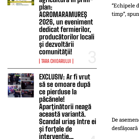
“Echipele d
plan:
AGROMARAMUREȘ
timp”, spun
2026, un eveniment
dedicat fermierilor,
producătorilor locali
și dezvoltării
comunității!
TARA CHIOARULUI
EXCLUSIV: Ar fi vrut
să se omoare după
ce pierduse la
păcănele!
Aparținătorii neagă
această variantă.
De asemenea
Scandal uriaș între ei
desfășoară 
și forțele de
intervenție...