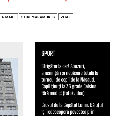
AIA MARE
STIRI MARAMURES
VITAL
SPORT
Strigător la cer! Abuzuri,
amenințări și nepăsare totală la
turneul de copii de la Năsăud.
Copii ținuți la 36 grade Celsius,
fără medic! (foto/video)
Crosul de la Capătul Lumii: Băiuțul
își redescoperă povestea prin