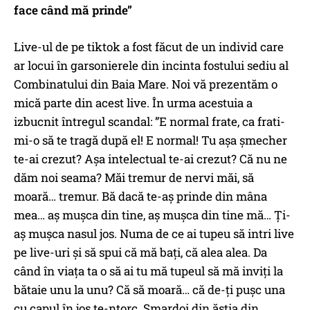
face când mă prinde”
Live-ul de pe tiktok a fost făcut de un individ care
ar locui în garsonierele din incinta fostului sediu al
Combinatului din Baia Mare. Noi vă prezentăm o
mică parte din acest live. În urma acestuia a
izbucnit întregul scandal: ”E normal frate, ca frati-
mi-o să te tragă după el! E normal! Tu așa șmecher
te-ai crezut? Așa intelectual te-ai crezut? Că nu ne
dăm noi seama? Măi tremur de nervi măi, să
moară… tremur. Bă dacă te-aș prinde din mâna
mea… aș mușca din tine, aș mușca din tine mă… Ți-
aș mușca nasul jos. Numa de ce ai tupeu să intri live
pe live-uri și să spui că mă bați, că alea alea. Da
când în viața ta o să ai tu mă tupeul să mă inviți la
bătaie unu la unu? Că să moară… că de-ți pușc una
cu capul în jos te-ntorc. Smardoi din ăștia din