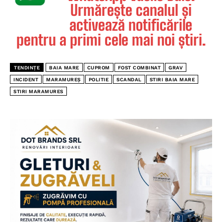
Urmărește canalul și
activează notificările
pentru a primi cele mai noi știri.
TENDINȚE
BAIA MARE
CUPROM
FOST COMBINAT
GRAV
INCIDENT
MARAMUREȘ
POLITIE
SCANDAL
STIRI BAIA MARE
STIRI MARAMURES