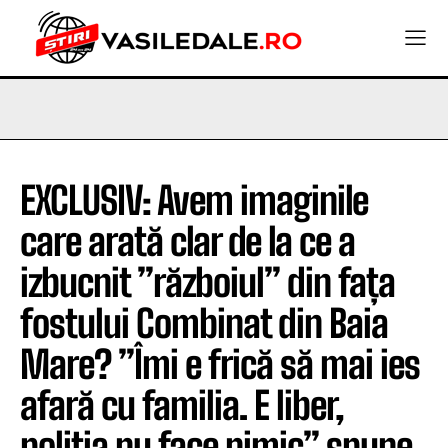
EXCLUSIV: Avem imaginile
care arată clar de la ce a
izbucnit ”războiul” din fața
fostului Combinat din Baia
Mare? ”Îmi e frică să mai ies
afară cu familia. E liber,
poliția nu face nimic” spune