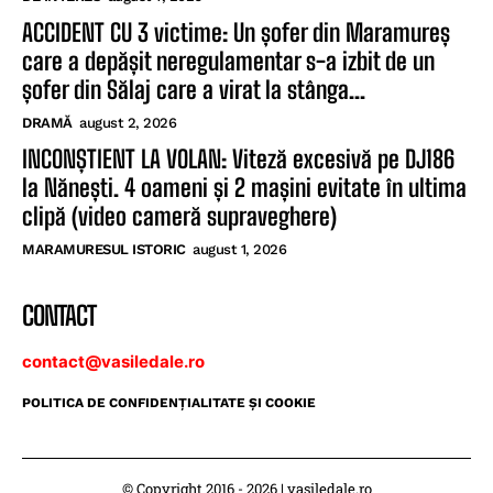
ACCIDENT CU 3 victime: Un șofer din Maramureș
care a depășit neregulamentar s-a izbit de un
șofer din Sălaj care a virat la stânga...
DRAMĂ
august 2, 2026
INCONȘTIENT LA VOLAN: Viteză excesivă pe DJ186
la Nănești. 4 oameni și 2 mașini evitate în ultima
clipă (video cameră supraveghere)
MARAMURESUL ISTORIC
august 1, 2026
CONTACT
contact@vasiledale.ro
POLITICA DE CONFIDENŢIALITATE ŞI COOKIE
© Copyright 2016 - 2026 | vasiledale.ro