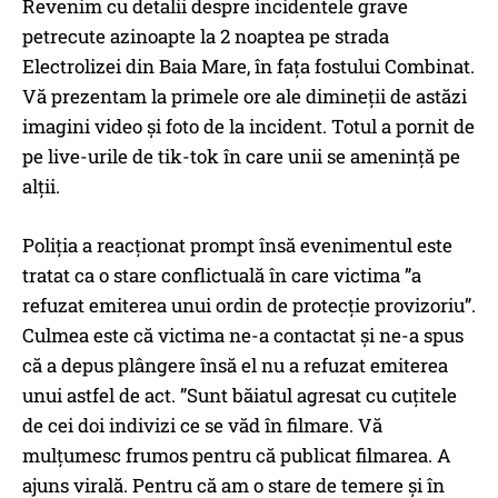
Revenim cu detalii despre incidentele grave
petrecute azinoapte la 2 noaptea pe strada
Electrolizei din Baia Mare, în fața fostului Combinat.
Vă prezentam la primele ore ale dimineții de astăzi
imagini video și foto de la incident. Totul a pornit de
pe live-urile de tik-tok în care unii se amenință pe
alții.
Poliția a reacționat prompt însă evenimentul este
tratat ca o stare conflictuală în care victima ”a
refuzat emiterea unui ordin de protecție provizoriu”.
Culmea este că victima ne-a contactat și ne-a spus
că a depus plângere însă el nu a refuzat emiterea
unui astfel de act. ”Sunt băiatul agresat cu cuțitele
de cei doi indivizi ce se văd în filmare. Vă
mulțumesc frumos pentru că publicat filmarea. A
ajuns virală. Pentru că am o stare de temere și în