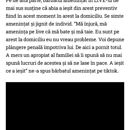
Pe de altă parte, bărbatul amenințat în LIVE-ul de
mai sus susține că abia a ieșit din arest preventiv
fiind în acest moment în arest la domiciliu. Se simte
amenințat și jignit de individ. ”Mă înjură, mă
amenința pe live că mă bate și mă taie. Eu sunt pe
arest la domiciliu eu nu vreau probleme. Voi depune
plângere penală împotriva lui. De aici a pornit totul.
A mers un apropiat al familiei să îi spună să nu mai
spună lucruri de acestea și să ne lase în pace. A ieșit
ce a ieșit” ne-a spus bărbatul amenințat pe tiktok.