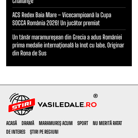
Challange”
ACS Redex Baia Mare – Vicecampioană la Cupa
SOCCA România 2026! Un jucător premiat
Un tânăr maramureșean din Grecia a adus României
prima medalie internațională la înot cu labe. Originar
din Rona de Sus
ACASĂ
DRAMĂ
MARAMUREȘ ACUM
SPORT
NU MERITĂ RATAT
DE INTERES
ȘTIRI PE REGIUNI