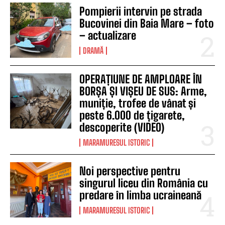
Pompierii intervin pe strada
Bucovinei din Baia Mare – foto
– actualizare
DRAMĂ
OPERAȚIUNE DE AMPLOARE ÎN
BORȘA ȘI VIȘEU DE SUS: Arme,
muniție, trofee de vânat și
peste 6.000 de țigarete,
descoperite (VIDEO)
MARAMURESUL ISTORIC
Noi perspective pentru
singurul liceu din România cu
predare în limba ucraineană
MARAMURESUL ISTORIC