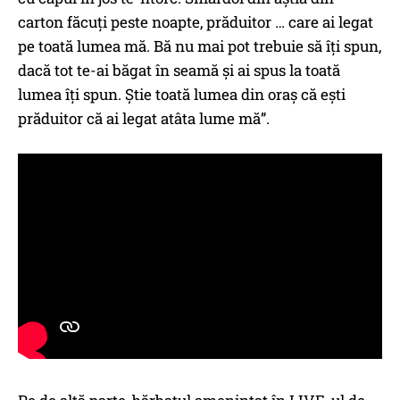
carton făcuți peste noapte, prăduitor … care ai legat
pe toată lumea mă. Bă nu mai pot trebuie să îți spun,
dacă tot te-ai băgat în seamă și ai spus la toată
lumea îți spun. Știe toată lumea din oraș că ești
prăduitor că ai legat atâta lume mă”.