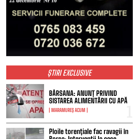
ȘTIRI EXCLUSIVE
BÂRSANA: ANUNȚ PRIVIND
SISTAREA ALIMENTĂRII CU APĂ
MARAMUREȘ ACUM
Ploile torențiale fac ravagii în
Borșa: Intervenții la case