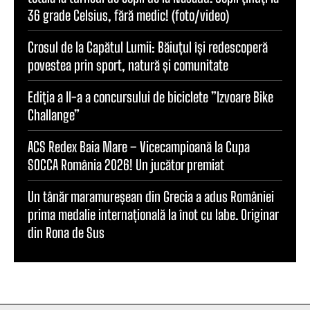
36 grade Celsius, fără medic! (foto/video)
Crosul de la Capătul Lumii: Băiuțul își redescoperă
povestea prin sport, natură și comunitate
Ediția a II-a a concursului de biciclete ”Izvoare Bike
Challange”
ACS Redex Baia Mare – Vicecampioană la Cupa
SOCCA România 2026! Un jucător premiat
Un tânăr maramureșean din Grecia a adus României
prima medalie internațională la înot cu labe. Originar
din Rona de Sus