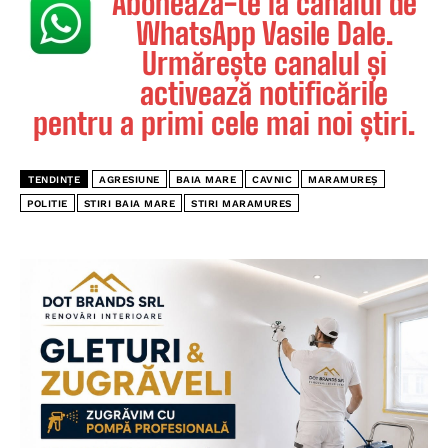
Abonează-te la canalul de
WhatsApp Vasile Dale.
Urmărește canalul și
activează notificările
pentru a primi cele mai noi știri.
TENDINȚE
AGRESIUNE
BAIA MARE
CAVNIC
MARAMUREȘ
POLITIE
STIRI BAIA MARE
STIRI MARAMURES