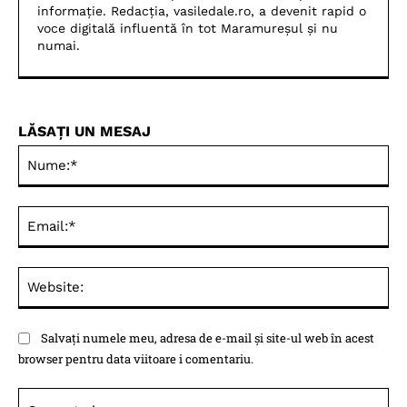
informație. Redacția, vasiledale.ro, a devenit rapid o
voce digitală influentă în tot Maramureșul și nu
numai.
LĂSAȚI UN MESAJ
Nu
Ema
Web
Salvați numele meu, adresa de e-mail și site-ul web în acest
browser pentru data viitoare i comentariu.