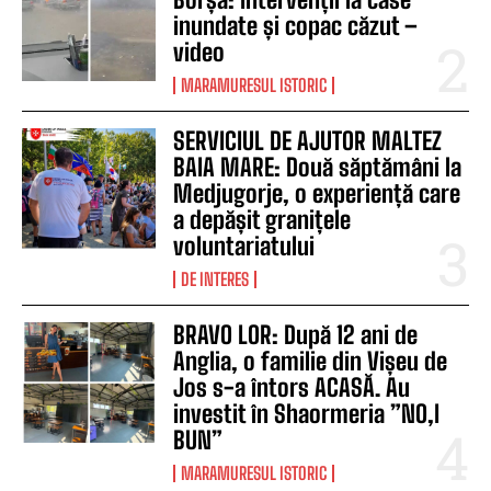
inundate și copac căzut –
video
MARAMURESUL ISTORIC
SERVICIUL DE AJUTOR MALTEZ
BAIA MARE: Două săptămâni la
Medjugorje, o experiență care
a depășit granițele
voluntariatului
DE INTERES
BRAVO LOR: După 12 ani de
Anglia, o familie din Vișeu de
Jos s-a întors ACASĂ. Au
investit în Shaormeria ”NO,I
BUN”
MARAMURESUL ISTORIC