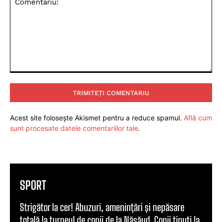
Comentariu:
Acest site folosește Akismet pentru a reduce spamul.
Află cum
sunt procesate datele comentariilor tale
.
SPORT
Strigător la cer! Abuzuri, amenințări și nepăsare
totală la turneul de copii de la Năsăud. Copii ținuți la