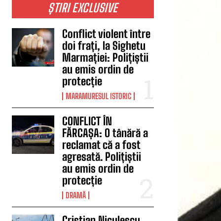
ȘTIRI EXCLUSIVE
Conflict violent între
doi frați, la Sighetu
Marmației: Polițiștii
au emis ordin de
protecție
MARAMURESUL ISTORIC
CONFLICT ÎN
FĂRCAȘA: O tânără a
reclamat că a fost
agresată. Polițiștii
au emis ordin de
protecție
DRAMĂ
Cristian Niculescu