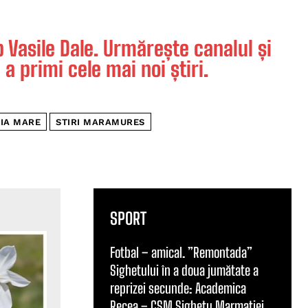
Vasile Dale. Urmărește canalul și
 a primi cele mai noi știri.
AIA MARE
STIRI MARAMURES
SPORT
Fotbal – amical. ”Remontada”
Sighetului în a doua jumătate a
reprizei secunde: Academica
Recea – CSM Sighetu Marmației