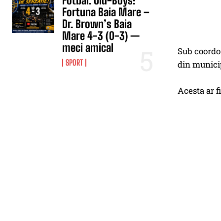
Fotbal. Old-Boys:
Fortuna Baia Mare –
Dr. Brown’s Baia
Mare 4-3 (0-3) —
meci amical
Sub coordon
SPORT
din munici
Acesta ar f