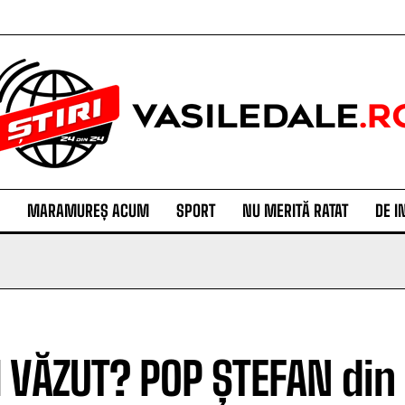
MARAMUREȘ ACUM
SPORT
NU MERITĂ RATAT
DE I
I VĂZUT? POP ȘTEFAN din