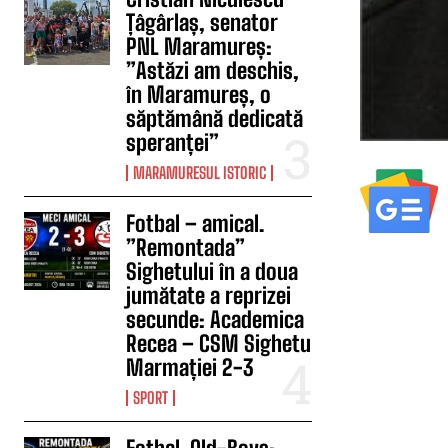
Țâgârlaș, senator
PNL Maramureș:
”Astăzi am deschis,
în Maramureș, o
săptămână dedicată
speranței”
MARAMURESUL ISTORIC
Fotbal – amical.
”Remontada”
Sighetului în a doua
jumătate a reprizei
secunde: Academica
Recea – CSM Sighetu
Marmației 2-3
SPORT