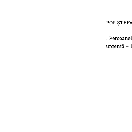
POP ȘTEFAN 
‼️Persoanel
urgență – 1