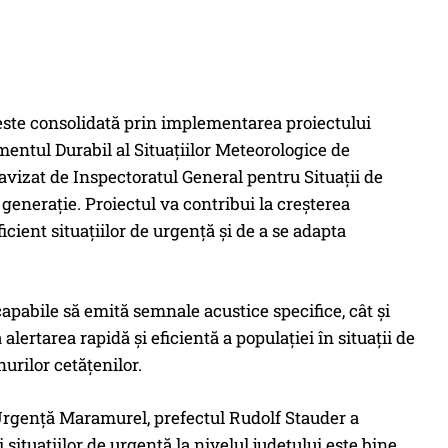
 este consolidată prin implementarea proiectului
l Durabil al Situațiilor Meteorologice de
 avizat de Inspectoratul General pentru Situații de
generație. Proiectul va contribui la creșterea
icient situațiilor de urgență și de a se adapta
capabile să emită semnale acustice specifice, cât și
lertarea rapidă și eficientă a populației în situații de
nurilor cetățenilor.
 Urgență Maramurel, prefectul Rudolf Stauder a
 situațiilor de urgență la nivelul județului este bine