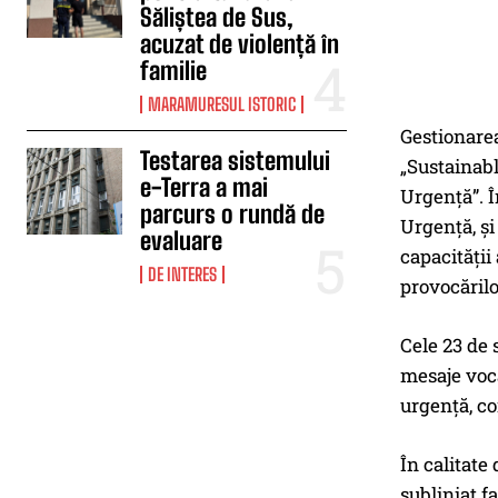
Săliștea de Sus,
acuzat de violență în
familie
MARAMURESUL ISTORIC
Gestionarea
Testarea sistemului
„Sustainab
e-Terra a mai
Urgență”. Î
parcurs o rundă de
Urgență, și
evaluare
capacității
DE INTERES
provocărilo
Cele 23 de 
mesaje voca
urgență, co
În calitate
subliniat f