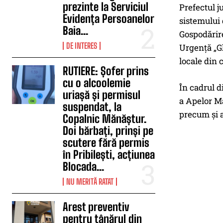
prezinte la Serviciul
Prefectul j
Evidența Persoanelor
sistemului 
Baia...
Gospodărire
DE INTERES
Urgență „Gh
locale din 
RUTIERE: Șofer prins
cu o alcoolemie
În cadrul d
uriașă și permisul
a Apelor Ma
suspendat, la
precum și a
Copalnic Mănăștur.
Doi bărbați, prinși pe
scutere fără permis
în Pribilești, acțiunea
Blocada...
NU MERITĂ RATAT
Arest preventiv
pentru tânărul din