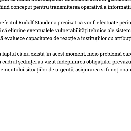
 fiind conceput pentru transmiterea operativă a informațiil
refectul Rudolf Stauder a precizat că vor fi efectuate perio
și să elimine eventualele vulnerabilități tehnice ale siste
ă evalueze capacitatea de reacție a instituțiilor cu atrib
aptul că nu există, în acest moment, nicio problemă care
n cadrul ședinței au vizat îndeplinirea obligațiilor prevăzu
ementului situațiilor de urgență, asigurarea și funcționar