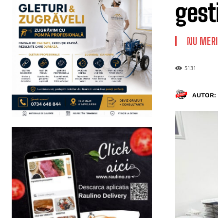
gest
NU MERI
5131
AUTOR: