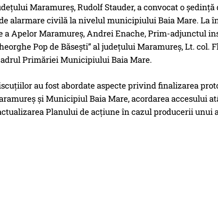
udețului Maramureș, Rudolf Stauder, a convocat o ședință 
de alarmare civilă la nivelul municipiului Baia Mare. La în
 a Apelor Maramureș, Andrei Enache, Prim-adjunctul inspe
eorghe Pop de Băsești” al județului Maramureș, Lt. col. Fl
cadrul Primăriei Municipiului Baia Mare.
iscuțiilor au fost abordate aspecte privind finalizarea pr
ramureș și Municipiul Baia Mare, acordarea accesului atât 
ctualizarea Planului de acțiune în cazul producerii unui a