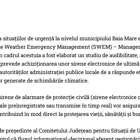
 situațiilor de urgență la nivelul municipiului Baia Mare
le Weather Emergency Management (SWEM) – Managementu
n cadrul acestuia a fost elaborat un studiu de audibilitate,
 prevede achiziționarea unor sirene electronice de ultimă 
 autorităților administrației publice locale de a răspunde ef
r generate de schimbările climatice.
sirene de alarmare de protecție civilă (sirene electronice 
le preînregistrate sau transmise în timp real) vor asigura a
ntribuind în mod direct la protejarea vieții, sănătății și bu
 de președinte al Comitetului Județean pentru Situații de
aptul că fluxul informațional-decizional aferent gestionării