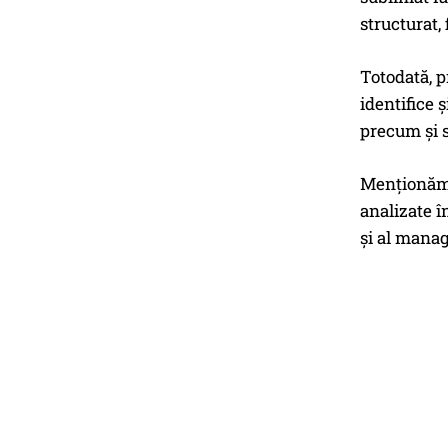
structurat,
Totodată, p
identifice 
precum și s
Menționăm f
analizate î
și al manag