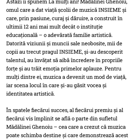
Astăzi îi spunem La mulți ani! Mădălinei Ghenoiu,
omul care a dat viață școlii de muzică INSIEME și
care, prin pasiune, curaj și dăruire, a construit în
ultimii 12 ani mai mult decât o instituție
educațională – o adevărată familie artistică.
Datorită viziunii și muncii sale neobosite, mii de
copii au trecut pragul INSIEME, și-au descoperit
talentul, au învățat să aibă încredere în propriile
forțe și au trăit emoția primelor aplauze. Pentru
mulți dintre ei, muzica a devenit un mod de viață,
iar scena locul în care și-au găsit vocea și
identitatea artistică.
În spatele fiecărui succes, al fiecărui premiu și al
fiecărui vis împlinit se află o parte din sufletul
Mădălinei Ghenoiu – cea care a crezut că muzica
poate schimba destine și care demonstrează acest