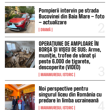
Pompierii intervin pe strada
Bucovinei din Baia Mare – foto
– actualizare
DRAMĂ
OPERAȚIUNE DE AMPLOARE ÎN
BORȘA ȘI VIȘEU DE SUS: Arme,
muniție, trofee de vânat și
peste 6.000 de țigarete,
descoperite (VIDEO)
MARAMURESUL ISTORIC
Noi perspective pentru
singurul liceu din România cu
predare în limba ucraineană
MARAMURESUL ISTORIC