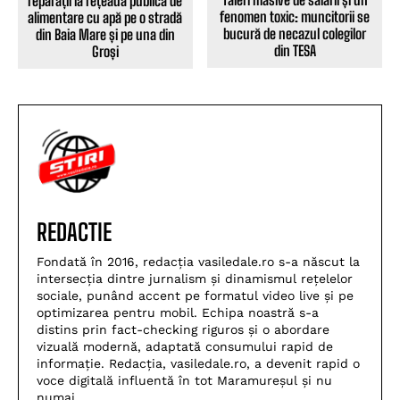
reparații la rețeaua publică de
fenomen toxic: muncitorii se
alimentare cu apă pe o stradă
bucură de necazul colegilor
din Baia Mare și pe una din
din TESA
Groși
REDACTIE
Fondată în 2016, redacția vasiledale.ro s-a născut la
intersecția dintre jurnalism și dinamismul rețelelor
sociale, punând accent pe formatul video live și pe
optimizarea pentru mobil. Echipa noastră s-a
distins prin fact-checking riguros și o abordare
vizuală modernă, adaptată consumului rapid de
informație. Redacția, vasiledale.ro, a devenit rapid o
voce digitală influentă în tot Maramureșul și nu
numai.