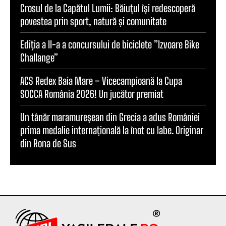
Crosul de la Capătul Lumii: Băiuțul își redescoperă
povestea prin sport, natură și comunitate
Ediția a II-a a concursului de biciclete ”Izvoare Bike
Challange”
ACS Redex Baia Mare – Vicecampioană la Cupa
SOCCA România 2026! Un jucător premiat
Un tânăr maramureșean din Grecia a adus României
prima medalie internațională la înot cu labe. Originar
din Rona de Sus