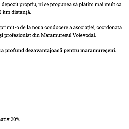
un depozit propriu, ni se propunea să plătim mai mult ca
0 km distanță.
primit-o de la noua conducere a asociației, coordonată
 și profesionist din Maramureșul Voievodal.
ie era profund dezavantajoasă pentru maramureșeni.
mativ 20%