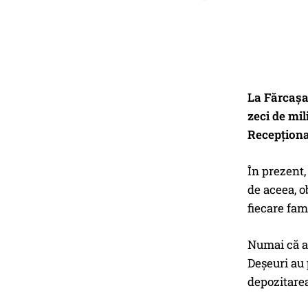
La Fărcașa,
zeci de mil
Recepționat
În prezent,
de aceea, o
fiecare fami
Numai că a
Deșeuri au 
depozitarea