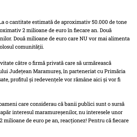
 La o cantitate estimată de aproximativ 50.000 de tone
oximativ 2 milioane de euro în fiecare an. Două
ilor. Două milioane de euro care NU vor mai alimenta
olosul comunității.
vitate către o firmă privată care să urmărească
liului Județean Maramureș, în parteneriat cu Primăria
te, profitul și redevențele vor rămâne aici și vor fi
 oameni care considerau că banii publici sunt o sursă
să apăr interesul maramureșenilor, nu interesele unor
 2 milioane de euro pe an, reacționez! Pentru că fiecare