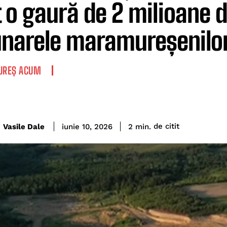
t o gaură de 2 milioane 
narele maramureșenilor
REȘ ACUM
de citit
Vasile Dale
2
min.
iunie 10, 2026