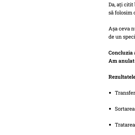
Da, ați cit
să folosim 
Așa ceva nu
de un speci
Concluzia 
Am anulat
Rezultatele
Transferu
Sortarea:
Tratarea