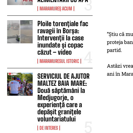
MARAMUREȘ ACUM
Ploile torențiale fac
ravagii în Borșa:
”Știu că mu
Intervenții la case
proteja bani
inundate și copac
partid.
căzut – video
MARAMURESUL ISTORIC
Astăzi vrea
ani în Mar
SERVICIUL DE AJUTOR
MALTEZ BAIA MARE:
Două săptămâni la
Medjugorje, o
experiență care a
depășit granițele
voluntariatului
DE INTERES