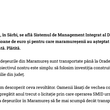
 în Sârbi, se află Sistemul de Management Integrat al De
ioane de euro și pentru care maramureșenii au așteptat ap
ă. Plătită.
 deșeurile din Maramureș sunt transportate până la Oradea 
biectivul nostru este simplu: să folosim investiția constru
lie din județ.
m descoperit ceva revoltător. Oamenii lăsați de vechea c
pregătit anul trecut o licitație prin care operarea SMID urma
 deșeurilor în Maramureș să fie mai scumpă decât transpo