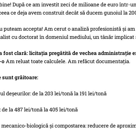
it bine! După ce am investit zeci de milioane de euro într-
ceea ce deja avem construit decât să ducem gunoiul la 20
 puteam accepta! Am cerut o analiză profesionistă și am 
alist cu doctorat în domeniul mediului, un tânăr implicat
a fost clară: licitația pregătită de vechea administraț
-o
Am reluat toate calculele. Am refăcut documentația.
 sunt grăitoare:
l deșeurilor: de la 203 lei/tonă la 191 lei/tonă
 de la 487 lei/tonă la 405 lei/tonă
 mecanico-biologică și compostarea: reducere de aproxi