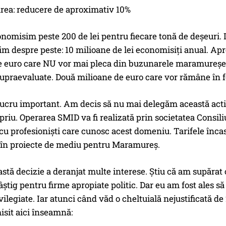
rea: reducere de aproximativ 10%
conomisim peste 200 de lei pentru fiecare tonă de deșeuri.
im despre peste: 10 milioane de lei economisiți anual. Apr
e euro care NU vor mai pleca din buzunarele maramureșen
upraevaluate. Două milioane de euro care vor rămâne în f
lucru important. Am decis să nu mai delegăm această acti
opriu. Operarea SMID va fi realizată prin societatea Consi
cu profesioniști care cunosc acest domeniu. Tarifele încasa
e în proiecte de mediu pentru Maramureș.
astă decizie a deranjat multe interese. Știu că am supărat
âștig pentru firme apropiate politic. Dar eu am fost ales 
vilegiate. Iar atunci când văd o cheltuială nejustificată de
sit aici înseamnă: