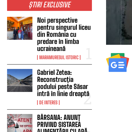
ȘTIRI EXCLUSIVE
Noi perspective
pentru singurul liceu
din România cu
predare în limba
ucraineană
MARAMURESUL ISTORIC
Gabriel Zetea:
Reconstrucția
podului peste Săsar
intră în linie dreaptă
DE INTERES
BÂRSANA: ANUNȚ
PRIVIND SISTAREA
ALIMENTĂRII CU APĂ