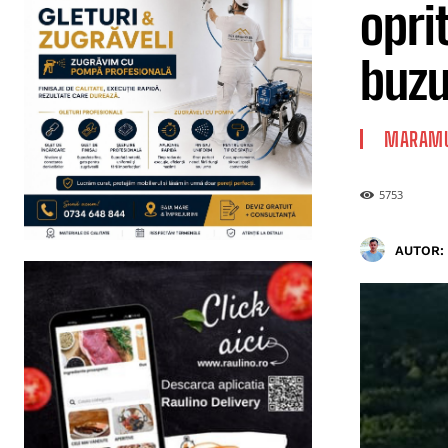
opri
buzu
MARAMU
5753
AUTOR: