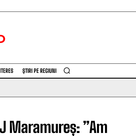
NTERES
ȘTIRI PE REGIUNI
 CJ Maramureș: ”Am