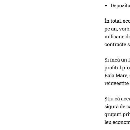
Depozita
În total, e
pe an, vorb
milioane d
contracte s
Și încă un 
profitul pr
Baia Mare, 
reinvestit
Știu că ace
sigură de c
grupuri pri
leu economi