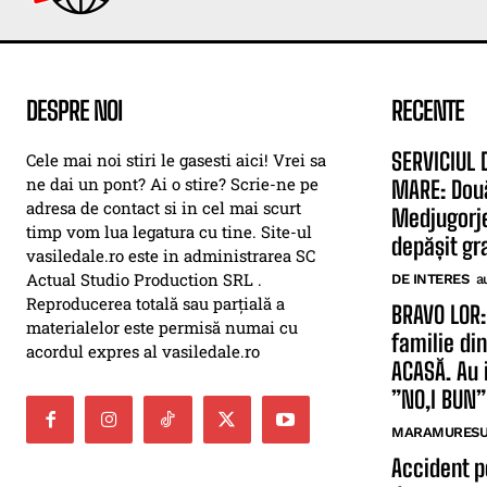
DESPRE NOI
RECENTE
SERVICIUL 
Cele mai noi stiri le gasesti aici! Vrei sa
ne dai un pont? Ai o stire? Scrie-ne pe
MARE: Dou
adresa de contact si in cel mai scurt
Medjugorje
timp vom lua legatura cu tine. Site-ul
depășit gra
vasiledale.ro este in administrarea SC
Actual Studio Production SRL .
DE INTERES
a
Reproducerea totală sau parțială a
BRAVO LOR:
materialelor este permisă numai cu
familie di
acordul expres al vasiledale.ro
ACASĂ. Au 
”NO,I BUN”
MARAMURESUL
Accident p