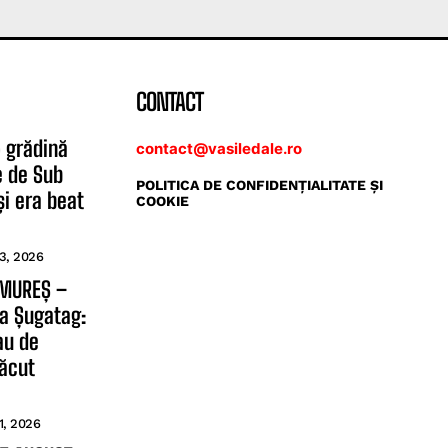
CONTACT
o grădină
contact@vasiledale.ro
e de Sub
POLITICA DE CONFIDENŢIALITATE ŞI
i era beat
COOKIE
3, 2026
AMUREȘ –
a Șugatag:
 au de
făcut
1, 2026