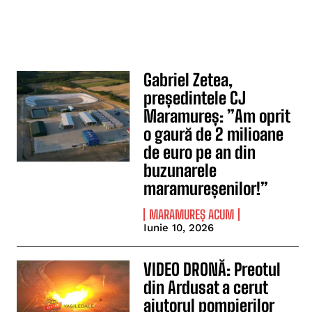
Gabriel Zetea,
președintele CJ
Maramureș: ”Am oprit
o gaură de 2 milioane
de euro pe an din
buzunarele
maramureșenilor!”
MARAMUREȘ ACUM
Iunie 10, 2026
VIDEO DRONĂ: Preotul
din Ardusat a cerut
ajutorul pompierilor