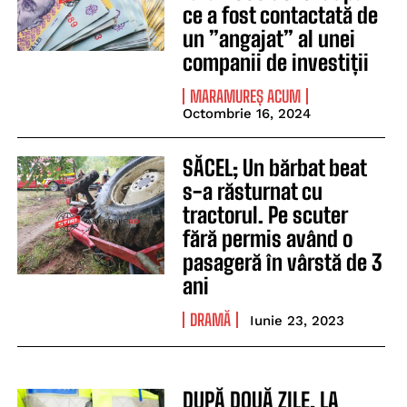
ce a fost contactată de
un ”angajat” al unei
companii de investiții
MARAMUREȘ ACUM
Octombrie 16, 2024
SĂCEL; Un bărbat beat
s-a răsturnat cu
tractorul. Pe scuter
fără permis având o
pasageră în vârstă de 3
ani
DRAMĂ
Iunie 23, 2023
DUPĂ DOUĂ ZILE, LA