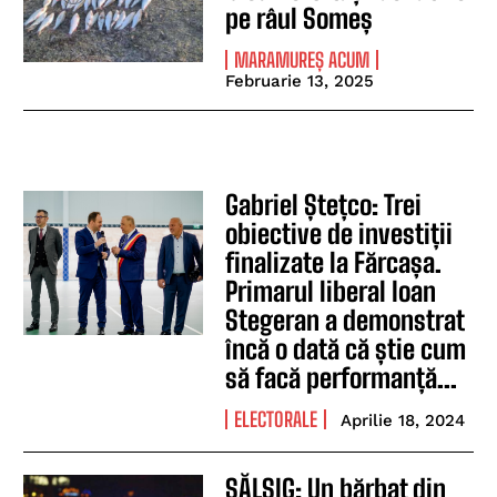
pe râul Someș
MARAMUREȘ ACUM
Februarie 13, 2025
Gabriel Ștețco: Trei
obiective de investiții
finalizate la Fărcașa.
Primarul liberal Ioan
Stegeran a demonstrat
încă o dată că știe cum
să facă performanță...
ELECTORALE
Aprilie 18, 2024
SĂLSIG: Un bărbat din