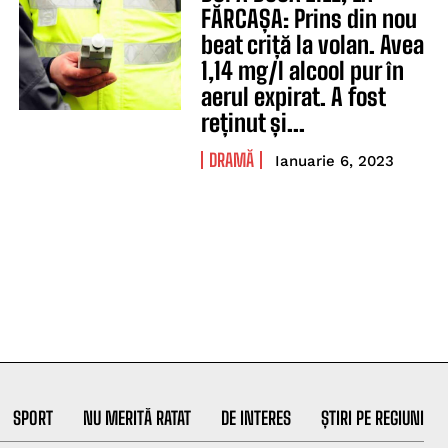
FĂRCAȘA: Prins din nou
beat criță la volan. Avea
1,14 mg/l alcool pur în
aerul expirat. A fost
reținut și...
DRAMĂ
Ianuarie 6, 2023
SPORT
NU MERITĂ RATAT
DE INTERES
ȘTIRI PE REGIUNI