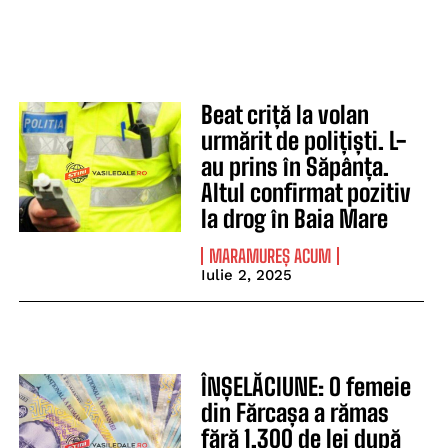
Beat criță la volan
urmărit de polițiști. L-
au prins în Săpânța.
Altul confirmat pozitiv
la drog în Baia Mare
MARAMUREȘ ACUM
Iulie 2, 2025
ÎNȘELĂCIUNE: O femeie
din Fărcașa a rămas
fără 1.300 de lei după