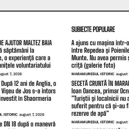
SUBIECTE POPULARE
DE AJUTOR MALTEZ BAIA
A ajuns cu mașina într-
ă săptămâni la
între Repedea și Poienil
, o experiență care a
Munte. Nu avea permis ș
nițele voluntariatului
criță (galerie foto)
ugust 7, 2026
MARAMURESUL ISTORIC
august 
 După 12 ani de Anglia, o
SECETĂ CRUNTĂ ÎN MAR
n Vișeu de Jos s-a întors
Ioan Oancea, primar Ocn
investit în Shaormeria
”Turiștii și localnicii nu
suferit pentru că și-au 
rezerve de apă”
 ISTORIC
august 7, 2026
MARAMURESUL ISTORIC
august 
e DN 18 după o manevră