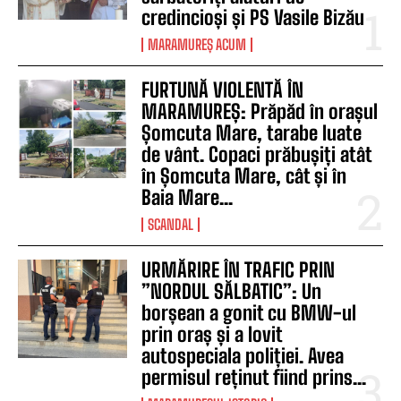
credincioși și PS Vasile Bizău
MARAMUREȘ ACUM
FURTUNĂ VIOLENTĂ ÎN
MARAMUREȘ: Prăpăd în orașul
Șomcuta Mare, tarabe luate
de vânt. Copaci prăbușiți atât
în Șomcuta Mare, cât și în
Baia Mare...
SCANDAL
URMĂRIRE ÎN TRAFIC PRIN
”NORDUL SĂLBATIC”: Un
borșean a gonit cu BMW-ul
prin oraș și a lovit
autospeciala poliției. Avea
permisul reținut fiind prins...