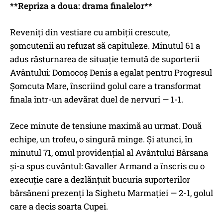
**Repriza a doua: drama finalelor**
Reveniți din vestiare cu ambiții crescute,
șomcutenii au refuzat să capituleze. Minutul 61 a
adus răsturnarea de situație temută de suporterii
Avântului: Domocoș Denis a egalat pentru Progresul
Șomcuta Mare, înscriind golul care a transformat
finala într-un adevărat duel de nervuri — 1-1.
Zece minute de tensiune maximă au urmat. Două
echipe, un trofeu, o singură minge. Și atunci, în
minutul 71, omul providențial al Avântului Bârsana
și-a spus cuvântul: Gavaller Armand a înscris cu o
execuție care a dezlănțuit bucuria suporterilor
bârsăneni prezenți la Sighetu Marmației — 2-1, golul
care a decis soarta Cupei.