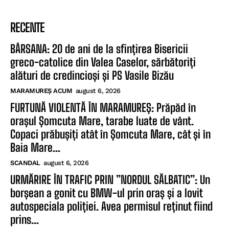
RECENTE
BÂRSANA: 20 de ani de la sfințirea Bisericii
greco-catolice din Valea Caselor, sărbătoriți
alături de credincioși și PS Vasile Bizău
MARAMUREȘ ACUM
august 6, 2026
FURTUNĂ VIOLENTĂ ÎN MARAMUREȘ: Prăpăd în
orașul Șomcuta Mare, tarabe luate de vânt.
Copaci prăbușiți atât în Șomcuta Mare, cât și în
Baia Mare...
SCANDAL
august 6, 2026
URMĂRIRE ÎN TRAFIC PRIN ”NORDUL SĂLBATIC”: Un
borșean a gonit cu BMW-ul prin oraș și a lovit
autospeciala poliției. Avea permisul reținut fiind
prins...