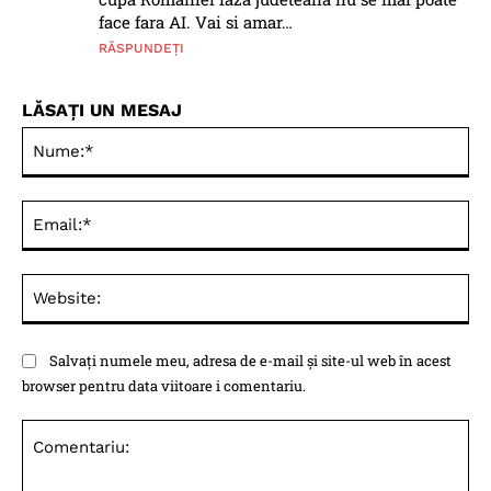
face fara AI. Vai si amar…
RĂSPUNDEȚI
LĂSAȚI UN MESAJ
Nu
Ema
Web
Salvați numele meu, adresa de e-mail și site-ul web în acest
browser pentru data viitoare i comentariu.