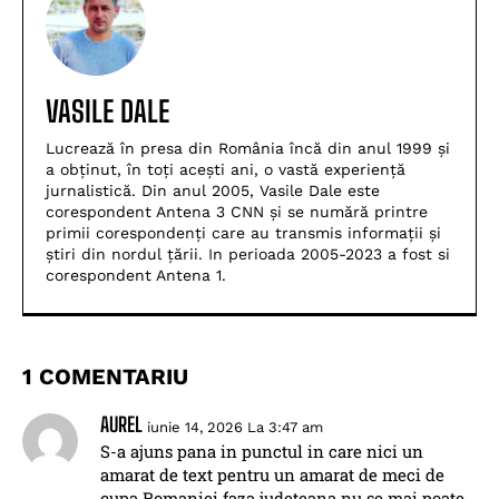
VASILE DALE
Lucrează în presa din România încă din anul 1999 și
a obținut, în toți acești ani, o vastă experiență
jurnalistică. Din anul 2005, Vasile Dale este
corespondent Antena 3 CNN și se numără printre
primii corespondenți care au transmis informații și
știri din nordul țării. In perioada 2005-2023 a fost si
corespondent Antena 1.
1 COMENTARIU
AUREL
iunie 14, 2026 La 3:47 am
S-a ajuns pana in punctul in care nici un
amarat de text pentru un amarat de meci de
cupa Romaniei faza judeteana nu se mai poate