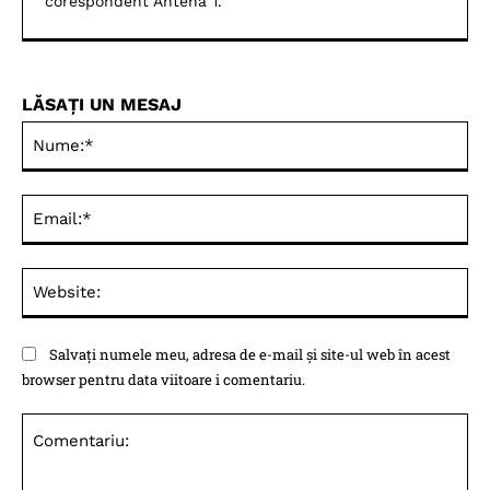
corespondent Antena 1.
LĂSAȚI UN MESAJ
Nu
Ema
Web
Salvați numele meu, adresa de e-mail și site-ul web în acest
browser pentru data viitoare i comentariu.