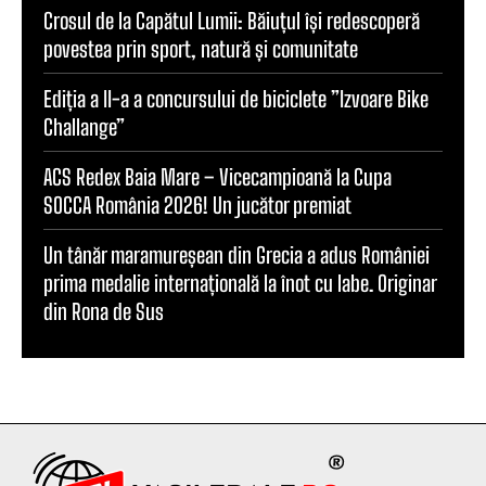
Crosul de la Capătul Lumii: Băiuțul își redescoperă
povestea prin sport, natură și comunitate
Ediția a II-a a concursului de biciclete ”Izvoare Bike
Challange”
ACS Redex Baia Mare – Vicecampioană la Cupa
SOCCA România 2026! Un jucător premiat
Un tânăr maramureșean din Grecia a adus României
prima medalie internațională la înot cu labe. Originar
din Rona de Sus