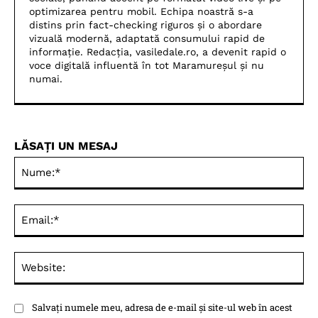
optimizarea pentru mobil. Echipa noastră s-a
distins prin fact-checking riguros și o abordare
vizuală modernă, adaptată consumului rapid de
informație. Redacția, vasiledale.ro, a devenit rapid o
voce digitală influentă în tot Maramureșul și nu
numai.
LĂSAȚI UN MESAJ
Nu
Ema
Web
Salvați numele meu, adresa de e-mail și site-ul web în acest