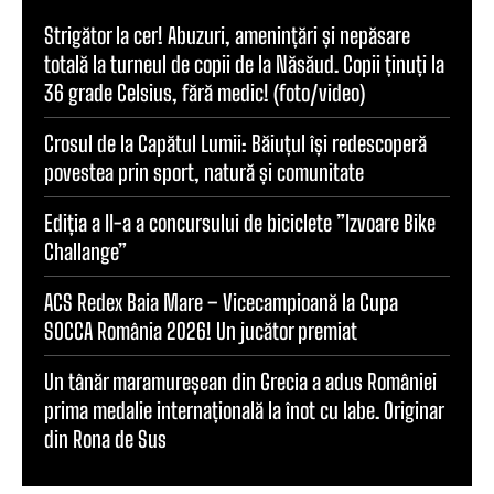
Strigător la cer! Abuzuri, amenințări și nepăsare
totală la turneul de copii de la Năsăud. Copii ținuți la
36 grade Celsius, fără medic! (foto/video)
Crosul de la Capătul Lumii: Băiuțul își redescoperă
povestea prin sport, natură și comunitate
Ediția a II-a a concursului de biciclete ”Izvoare Bike
Challange”
ACS Redex Baia Mare – Vicecampioană la Cupa
SOCCA România 2026! Un jucător premiat
Un tânăr maramureșean din Grecia a adus României
prima medalie internațională la înot cu labe. Originar
din Rona de Sus