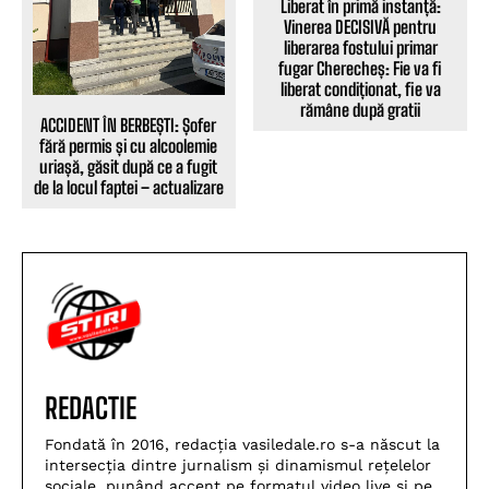
Liberat în primă instanță:
Vinerea DECISIVĂ pentru
liberarea fostului primar
fugar Cherecheș: Fie va fi
liberat condiționat, fie va
rămâne după gratii
ACCIDENT ÎN BERBEȘTI: Șofer
fără permis și cu alcoolemie
uriașă, găsit după ce a fugit
de la locul faptei – actualizare
REDACTIE
Fondată în 2016, redacția vasiledale.ro s-a născut la
intersecția dintre jurnalism și dinamismul rețelelor
sociale, punând accent pe formatul video live și pe