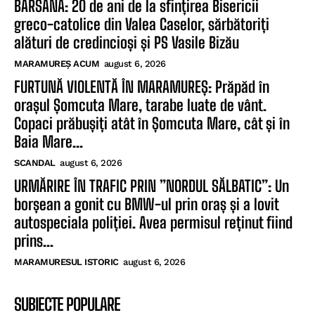
BÂRSANA: 20 de ani de la sfințirea Bisericii
greco-catolice din Valea Caselor, sărbătoriți
alături de credincioși și PS Vasile Bizău
MARAMUREȘ ACUM
august 6, 2026
FURTUNĂ VIOLENTĂ ÎN MARAMUREȘ: Prăpăd în
orașul Șomcuta Mare, tarabe luate de vânt.
Copaci prăbușiți atât în Șomcuta Mare, cât și în
Baia Mare...
SCANDAL
august 6, 2026
URMĂRIRE ÎN TRAFIC PRIN ”NORDUL SĂLBATIC”: Un
borșean a gonit cu BMW-ul prin oraș și a lovit
autospeciala poliției. Avea permisul reținut fiind
prins...
MARAMURESUL ISTORIC
august 6, 2026
SUBIECTE POPULARE