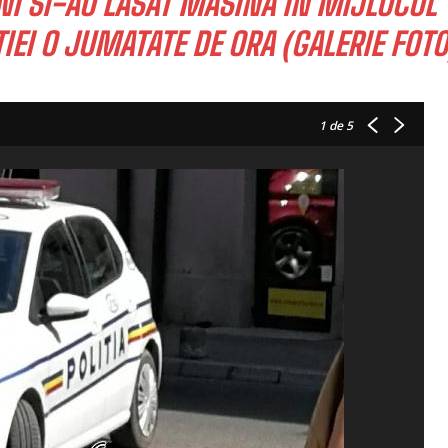
NI SI-AU LASAT MASINA IN MIJLOCUL
IEI O JUMATATE DE ORA (GALERIE FOTO
1
de 5