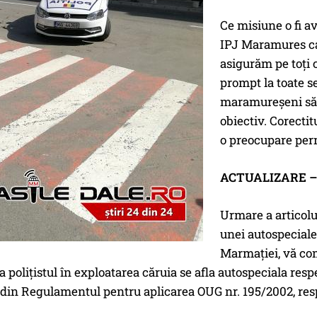
Ce misiune o fi 
IPJ Maramures car
asigurăm pe toţi
prompt la toate ses
maramureşeni să 
obiectiv. Corectit
o preocupare per
ACTUALIZARE 
Urmare a articolu
unei autospeciale
Marmaţiei, vă com
 poliţistul în exploatarea căruia se afla autospeciala resp
a din Regulamentul pentru aplicarea OUG nr. 195/2002, respec