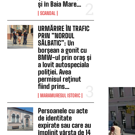
și în Baia Mare...
SCANDAL
URMĂRIRE ÎN TRAFIC
PRIN ”NORDUL
SĂLBATIC”: Un
borșean a gonit cu
BMW-ul prin oraș și
a lovit autospeciala
poliției. Avea
permisul reținut
fiind prins...
MARAMURESUL ISTORIC
Persoanele cu acte
de identitate
expirate sau care au
împlinit vârsta de 14