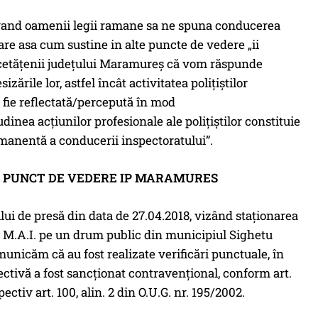
avand oamenii legii ramane sa ne spuna conducerea
e asa cum sustine in alte puncte de vedere „ii
 cetăţenii judeţului Maramureş că vom răspunde
izările lor, astfel încât activitatea poliţiştilor
fie reflectată/percepută în mod
udinea acţiunilor profesionale ale poliţiştilor constituie
manentă a conducerii inspectoratului”.
– PUNCT DE VEDERE IP MARAMURES
lui de presă din data de 27.04.2018, vizând staţionarea
 M.A.I. pe un drum public din municipiul Sighetu
unicăm că au fost realizate verificări punctuale, în
ectivă a fost sancţionat contravenţional, conform art.
tiv art. 100, alin. 2 din O.U.G. nr. 195/2002.