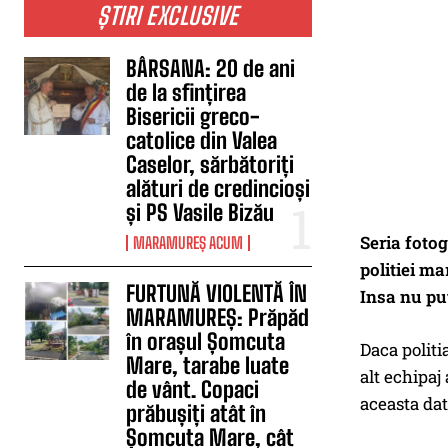
ȘTIRI EXCLUSIVE
BÂRSANA: 20 de ani
de la sfințirea
Bisericii greco-
catolice din Valea
Caselor, sărbătoriți
alături de credincioși
și PS Vasile Bizău
Seria fotog
MARAMUREȘ ACUM
politiei ma
FURTUNĂ VIOLENTĂ ÎN
Insa nu put
MARAMUREȘ: Prăpăd
în orașul Șomcuta
Daca politi
Mare, tarabe luate
alt echipaj
de vânt. Copaci
aceasta dat
prăbușiți atât în
Șomcuta Mare, cât