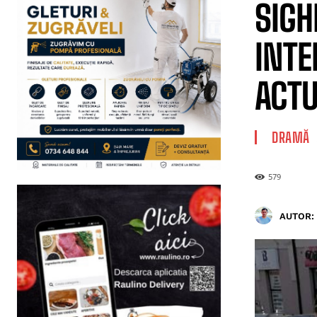
SIGH
INTE
ACTU
DRAMĂ
579
AUTOR: