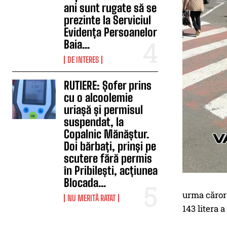
ani sunt rugate să se
prezinte la Serviciul
Evidența Persoanelor
Baia...
DE INTERES
RUTIERE: Șofer prins
cu o alcoolemie
uriașă și permisul
suspendat, la
Copalnic Mănăștur.
Doi bărbați, prinși pe
scutere fără permis
în Pribilești, acțiunea
Blocada...
urma cărora
NU MERITĂ RATAT
143 litera 