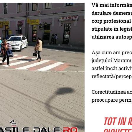
Vă mai informăm c
derulare demersu
corp profesional 
stipulate în legis
utilizarea autosp
Aşa cum am preciza
judeţului Maramur
astfel încât activ
reflectată/percep
Corectitudinea acţ
preocupare perma
TOT IN 