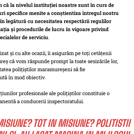
ă la nivelul instituţiei noastre sunt în curs de
ri specifice menite a conştientiza întregul nostru
în legătură cu necesitatea respectării regulilor
laţia şi procedurile de lucru în vigoare privind
ecialelor de serviciu
.
t şi cu alte ocazii, îi asigurăm pe toţi cetăţenii
eş că vom răspunde prompt la toate sesizările lor,
itatea poliţiştilor maramureşeni să fie
ută în mod obiectiv.
iunilor profesionale ale poliţiştilor constituie o
nentă a conducerii inspectoratului.
MISIUNE? TOT IN MISIUNE? POLITISTII