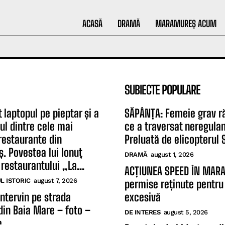
ACASĂ
DRAMĂ
MARAMUREȘ ACUM
SUBIECTE POPULARE
 laptopul pe pieptar și a
SĂPÂNȚA: Femeie grav r
ul dintre cele mai
ce a traversat neregula
restaurante din
Preluată de elicopterul
 Povestea lui Ionuț
DRAMĂ
august 1, 2026
restaurantului „La...
ACȚIUNEA SPEED ÎN MAR
 ISTORIC
august 7, 2026
permise reținute pentru
intervin pe strada
excesivă
din Baia Mare – foto –
DE INTERES
august 5, 2026
e