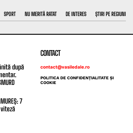
SPORT
NU MERITĂ RATAT
DE INTERES
ȘTIRI PE REGIUNI
CONTACT
ănită după
contact@vasiledale.ro
mentar.
POLITICA DE CONFIDENŢIALITATE ŞI
 SMURD
COOKIE
AMUREȘ: 7
 viteză