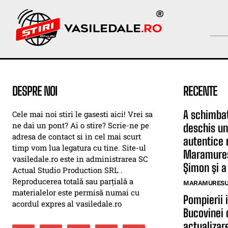
DESPRE NOI
RECENTE
A schimbat
Cele mai noi stiri le gasesti aici! Vrei sa
ne dai un pont? Ai o stire? Scrie-ne pe
deschis un
adresa de contact si in cel mai scurt
autentice 
timp vom lua legatura cu tine. Site-ul
Maramureș.
vasiledale.ro este in administrarea SC
Șimon și a 
Actual Studio Production SRL .
Reproducerea totală sau parțială a
MARAMURESUL
materialelor este permisă numai cu
Pompierii 
acordul expres al vasiledale.ro
Bucovinei 
actualizar