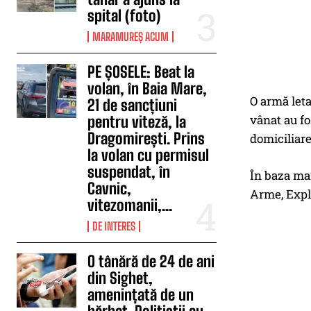
spital (foto)
MARAMUREȘ ACUM
PE ȘOSELE: Beat la
volan, în Baia Mare,
O armă leta
21 de sancțiuni
vânat au fo
pentru viteză, la
Dragomirești. Prins
domiciliare
la volan cu permisul
suspendat, în
În baza man
Cavnic,
Arme, Explo
vitezomanii,...
DE INTERES
O tânără de 24 de ani
din Sighet,
amenințată de un