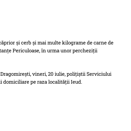
 căprior şi cerb şi mai multe kilograme de carne de
bstanţe Periculoase, în urma unor percheziţii
gomireşti, vineri, 20 iulie, poliţiştii Serviciului
domiciliare pe raza localităţii Ieud.