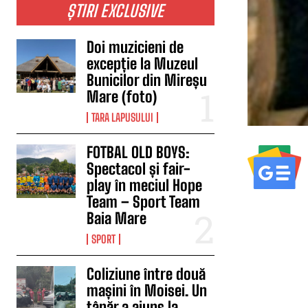
ȘTIRI EXCLUSIVE
Doi muzicieni de
excepție la Muzeul
Bunicilor din Mireșu
Mare (foto)
TARA LAPUSULUI
FOTBAL OLD BOYS:
Spectacol și fair-
play în meciul Hope
Team – Sport Team
Baia Mare
SPORT
Coliziune între două
mașini în Moisei. Un
tânăr a ajuns la