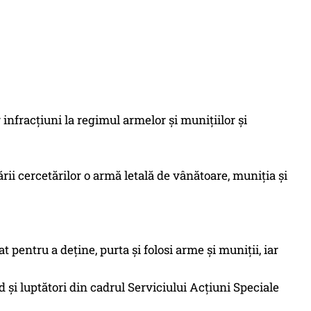
 infracţiuni la regimul armelor şi muniţiilor şi
uării cercetărilor o armă letală de vânătoare, muniţia şi
t pentru a deține, purta și folosi arme și muniții, iar
eud şi luptători din cadrul Serviciului Acţiuni Speciale