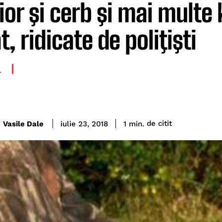
ior şi cerb şi mai multe
, ridicate de poliţişti
L
de citit
Vasile Dale
1
min.
iulie 23, 2018