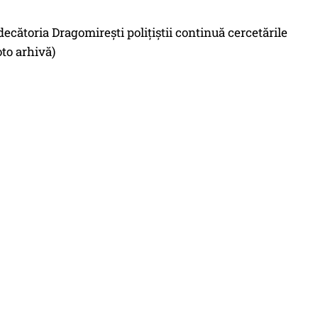
cătoria Dragomireşti poliţiştii continuă cercetările
oto arhivă)