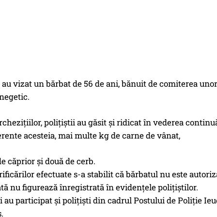
e au vizat un bărbat de 56 de ani, bănuit de comiterea unor
negetic.
cheziţiilor, poliţiştii au găsit şi ridicat în vederea contin
erente acesteia, mai multe kg de carne de vânat,
de căprior şi două de cerb.
ficărilor efectuate s-a stabilit că bărbatul nu este autoriza
tă nu figurează înregistrată în evidenţele poliţiştilor.
i au participat şi poliţişti din cadrul Postului de Poliţie I
.