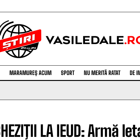
MARAMUREȘ ACUM
SPORT
NU MERITĂ RATAT
DE I
HEZIŢII LA IEUD: Armă let