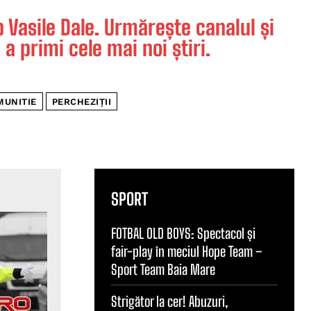
Vasile Dale. Urmărește canalul și
 a primi cele mai noi știri.
MUNITIE
PERCHEZIȚII
SPORT
FOTBAL OLD BOYS: Spectacol și
fair-play în meciul Hope Team –
Sport Team Baia Mare
Strigător la cer! Abuzuri,