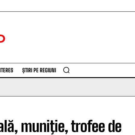
NTERES
ȘTIRI PE REGIUNI
ală, muniţie, trofee de