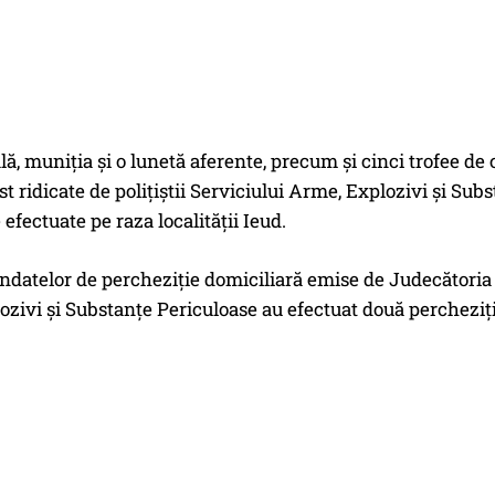
lă, muniţia şi o lunetă aferente, precum şi cinci trofee de
st ridicate de poliţiştii Serviciului Arme, Explozivi şi Su
 efectuate pe raza localităţii Ieud.
datelor de percheziţie domiciliară emise de Judecătoria Dra
zivi şi Substanţe Periculoase au efectuat două percheziţii 