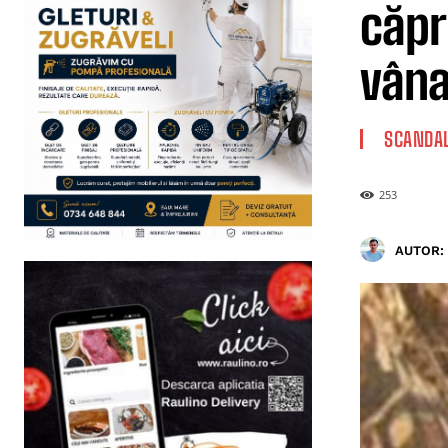
căpr
vânat
SCANDA
253
AUTOR: