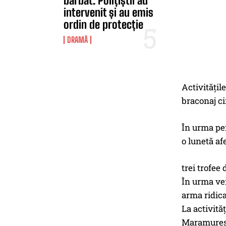
bărbat. Polițiștii au
intervenit și au emis
ordin de protecție
DRAMĂ
Activităţil
braconaj ci
În urma per
o lunetă af
trei trofee 
În urma veri
arma ridica
La activităţ
Maramureş