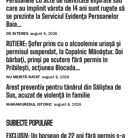
Persoanele cu acte de identitate expirate sau
care au împlinit vârsta de 14 ani sunt rugate să
se prezinte la Serviciul Evidența Persoanelor
Baia...
DE INTERES
august 6, 2026
RUTIERE: Șofer prins cu o alcoolemie uriașă și
permisul suspendat, la Copalnic Mănăștur. Doi
bărbați, prinși pe scutere fără permis în
Pribilești, acțiunea Blocada...
NU MERITĂ RATAT
august 6, 2026
Arest preventiv pentru tânărul din Săliștea de
Sus, acuzat de violență în familie
MARAMURESUL ISTORIC
august 6, 2026
SUBIECTE POPULARE
EXCLUSIV: Un borșean de 22 ani fără permis s-a