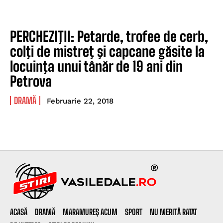
PERCHEZIŢII: Petarde, trofee de cerb,
colţi de mistreţ şi capcane găsite la
locuinţa unui tânăr de 19 ani din
Petrova
DRAMĂ
Februarie 22, 2018
ACASĂ
DRAMĂ
MARAMUREȘ ACUM
SPORT
NU MERITĂ RATAT