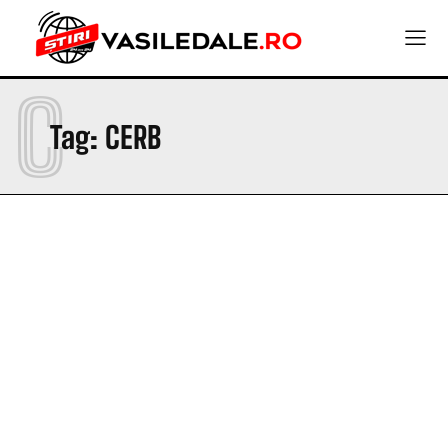
C
Tag:
CERB