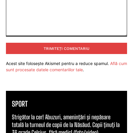
Comentariu:
Acest site folosește Akismet pentru a reduce spamul.
Află cum
sunt procesate datele comentariilor tale
.
SPORT
Strigător la cer! Abuzuri, amenințări și nepăsare
totală la turneul de copii de la Năsăud. Copii ținuți la
36 grade Celsius, fără medic! (foto/video)