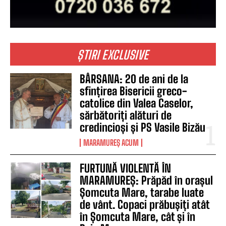
ȘTIRI EXCLUSIVE
BÂRSANA: 20 de ani de la
sfințirea Bisericii greco-
catolice din Valea Caselor,
sărbătoriți alături de
credincioși și PS Vasile Bizău
MARAMUREȘ ACUM
FURTUNĂ VIOLENTĂ ÎN
MARAMUREȘ: Prăpăd în orașul
Șomcuta Mare, tarabe luate
de vânt. Copaci prăbușiți atât
în Șomcuta Mare, cât și în