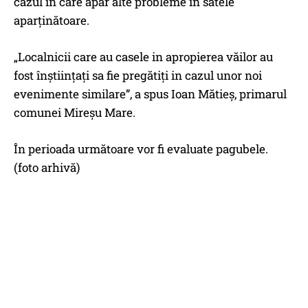
cazul în care apar alte probleme în satele
aparținătoare.
„Localnicii care au casele in apropierea văilor au
fost înștiințați sa fie pregătiți in cazul unor noi
evenimente similare”, a spus Ioan Mătieș, primarul
comunei Mireşu Mare.
În perioada următoare vor fi evaluate pagubele.
(foto arhivă)