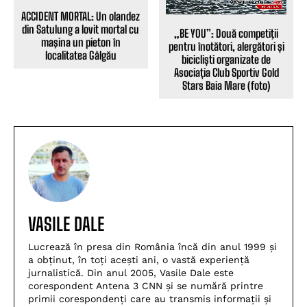
ACCIDENT MORTAL: Un olandez
din Satulung a lovit mortal cu
„BE YOU”: Două competiţii
maşina un pieton în
pentru înotători, alergători și
localitatea Gâlgău
bicicliști organizate de
Asociația Club Sportiv Gold
Stars Baia Mare (foto)
VASILE DALE
Lucrează în presa din România încă din anul 1999 și
a obținut, în toți acești ani, o vastă experiență
jurnalistică. Din anul 2005, Vasile Dale este
corespondent Antena 3 CNN și se numără printre
primii corespondenți care au transmis informații și