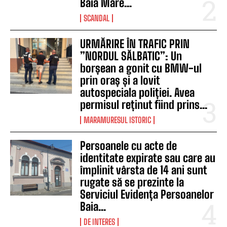
Baia Mare...
SCANDAL
URMĂRIRE ÎN TRAFIC PRIN
”NORDUL SĂLBATIC”: Un
borșean a gonit cu BMW-ul
prin oraș și a lovit
autospeciala poliției. Avea
permisul reținut fiind prins...
MARAMURESUL ISTORIC
Persoanele cu acte de
identitate expirate sau care au
împlinit vârsta de 14 ani sunt
rugate să se prezinte la
Serviciul Evidența Persoanelor
Baia...
DE INTERES