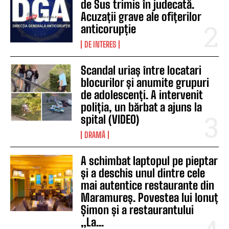
de Sus trimis în judecată.
Acuzații grave ale ofițerilor
anticorupție
DE INTERES
Scandal uriaș între locatari
blocurilor și anumite grupuri
de adolescenți. A intervenit
poliția, un bărbat a ajuns la
spital (VIDEO)
DRAMĂ
A schimbat laptopul pe pieptar
și a deschis unul dintre cele
mai autentice restaurante din
Maramureș. Povestea lui Ionuț
Șimon și a restaurantului
„La...