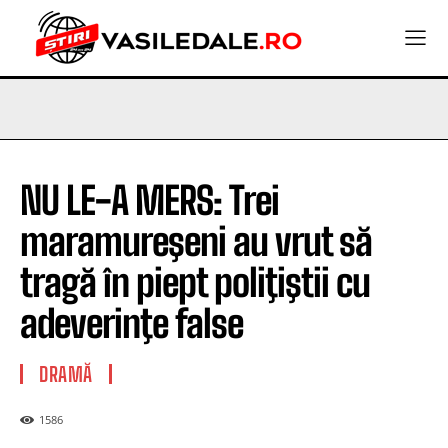
NU LE-A MERS: Trei
maramureşeni au vrut să
tragă în piept poliţiştii cu
adeverinţe false
DRAMĂ
1586