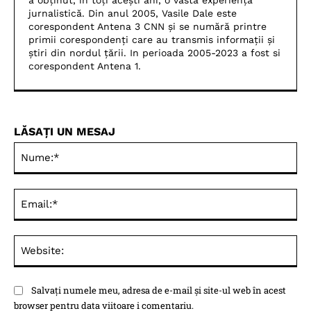
a obținut, în toți acești ani, o vastă experiență
jurnalistică. Din anul 2005, Vasile Dale este
corespondent Antena 3 CNN și se numără printre
primii corespondenți care au transmis informații și
știri din nordul țării. In perioada 2005-2023 a fost si
corespondent Antena 1.
LĂSAȚI UN MESAJ
Nu
Ema
Web
Salvați numele meu, adresa de e-mail și site-ul web în acest
browser pentru data viitoare i comentariu.