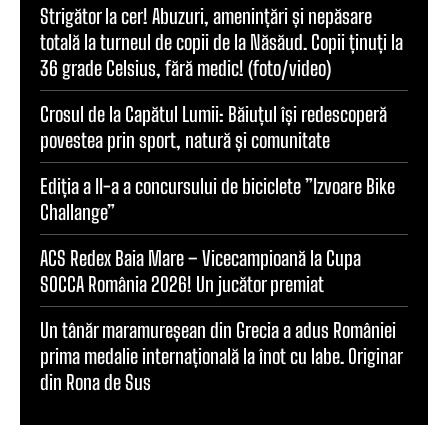
Strigător la cer! Abuzuri, amenințări și nepăsare
totală la turneul de copii de la Năsăud. Copii ținuți la
36 grade Celsius, fără medic! (foto/video)
Crosul de la Capătul Lumii: Băiuțul își redescoperă
povestea prin sport, natură și comunitate
Ediția a II-a a concursului de biciclete ”Izvoare Bike
Challange”
ACS Redex Baia Mare – Vicecampioană la Cupa
SOCCA România 2026! Un jucător premiat
Un tânăr maramureșean din Grecia a adus României
prima medalie internațională la înot cu labe. Originar
din Rona de Sus