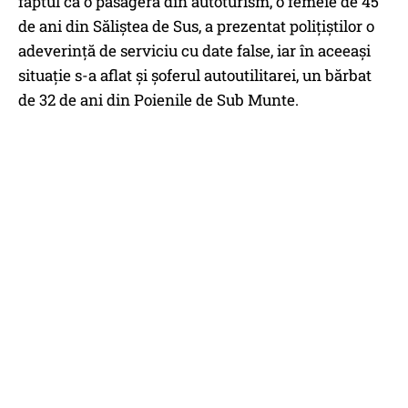
faptul că o pasageră din autoturism, o femeie de 45
de ani din Săliştea de Sus, a prezentat poliţiştilor o
adeverinţă de serviciu cu date false, iar în aceeaşi
situaţie s-a aflat şi şoferul autoutilitarei, un bărbat
de 32 de ani din Poienile de Sub Munte.