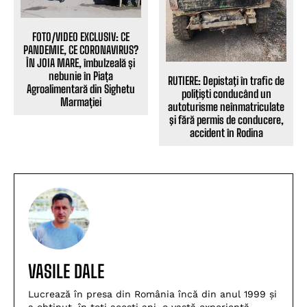
FOTO/VIDEO EXCLUSIV: CE
PANDEMIE, CE CORONAVIRUS?
ÎN JOIA MARE, îmbulzeală și
nebunie în Piața
RUTIERE: Depistaţi în trafic de
Agroalimentară din Sighetu
poliţişti conducând un
Marmației
autoturisme neînmatriculate
şi fără permis de conducere,
accident în Rodina
VASILE DALE
Lucrează în presa din România încă din anul 1999 și