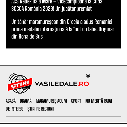
ACS Redex Baia Mare – Vicecampioană la Cupa
SOCCA România 2026! Un jucător premiat
Un tânăr maramureșean din Grecia a adus României
prima medalie internațională la înot cu labe. Originar
din Rona de Sus
ACASĂ
DRAMĂ
MARAMUREȘ ACUM
SPORT
NU MERITĂ RATAT
DE INTERES
ȘTIRI PE REGIUNI