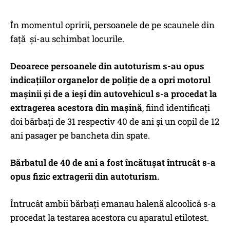
În momentul opririi, persoanele de pe scaunele din
față și-au schimbat locurile.
Deoarece persoanele din autoturism s-au opus
indicațiilor organelor de poliție de a opri motorul
mașinii și de a ieși din autovehicul s-a procedat la
extragerea acestora din mașină
, fiind identificați
doi bărbați de 31 respectiv 40 de ani și un copil de 12
ani pasager pe bancheta din spate.
Bărbatul de 40 de ani a fost încătușat întrucât s-a
opus fizic extragerii din autoturism.
Întrucât ambii bărbați emanau halenă alcoolică s-a
procedat la testarea acestora cu aparatul etilotest.