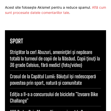
Acest site folosește Akismet pentru a reduce spamul.
Află cum
sunt procesate datele comentariilor tale
.
SPORT
Strigător la cer! Abuzuri, amenințări și nepăsare
totală la turneul de copii de la Năsăud. Copii ținuți la
36 grade Celsius, fără medic! (foto/video)
Crosul de la Capătul Lumii: Băiuțul își redescoperă
povestea prin sport, natură și comunitate
Ediția a II-a a concursului de biciclete ”Izvoare Bike
Challange”