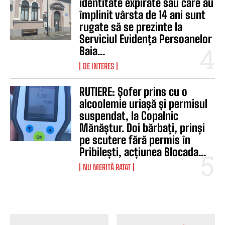
identitate expirate sau care au
împlinit vârsta de 14 ani sunt
rugate să se prezinte la
Serviciul Evidența Persoanelor
Baia...
DE INTERES
RUTIERE: Șofer prins cu o
alcoolemie uriașă și permisul
suspendat, la Copalnic
Mănăștur. Doi bărbați, prinși
pe scutere fără permis în
Pribilești, acțiunea Blocada...
NU MERITĂ RATAT