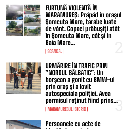
FURTUNĂ VIOLENTĂ ÎN
MARAMUREȘ: Prăpăd în orașul
Șomcuta Mare, tarabe luate
de vânt. Copaci prăbușiți atât
în Șomcuta Mare, cât și în
Baia Mare...
SCANDAL
URMĂRIRE ÎN TRAFIC PRIN
”NORDUL SĂLBATIC”: Un
borșean a gonit cu BMW-ul
prin oraș și a lovit
autospeciala poliției. Avea
permisul reținut fiind prins...
MARAMURESUL ISTORIC
Persoanele cu acte de