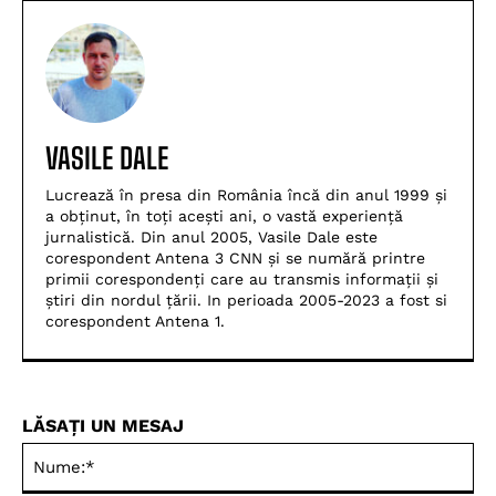
VASILE DALE
Lucrează în presa din România încă din anul 1999 și
a obținut, în toți acești ani, o vastă experiență
jurnalistică. Din anul 2005, Vasile Dale este
corespondent Antena 3 CNN și se numără printre
primii corespondenți care au transmis informații și
știri din nordul țării. In perioada 2005-2023 a fost si
corespondent Antena 1.
LĂSAȚI UN MESAJ
Nu