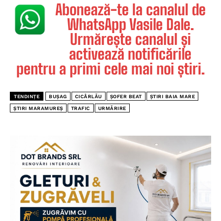
Abonează-te la canalul de
WhatsApp Vasile Dale.
Urmărește canalul și
activează notificările
pentru a primi cele mai noi știri.
TENDINȚE
BUȘAG
CICÂRLĂU
ȘOFER BEAT
ȘTIRI BAIA MARE
ȘTIRI MARAMUREȘ
TRAFIC
URMĂRIRE