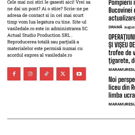
Pompierii 
Cele mai noi stiri le gasesti aici! Vrei sa
ne dai un pont? Ai o stire? Scrie-ne pe
Bucovinei 
adresa de contact si in cel mai scurt
actualizar
timp vom lua legatura cu tine. Site-ul
DRAMĂ
augus
vasiledale.ro este in administrarea SC
Actual Studio Production SRL .
OPERAȚIUN
Reproducerea totală sau parțială a
ȘI VIȘEU D
materialelor este permisă numai cu
trofee de 
acordul expres al vasiledale.ro
țigarete, 
MARAMURESUL
Noi perspe
liceu din 
limba ucr
MARAMURESUL