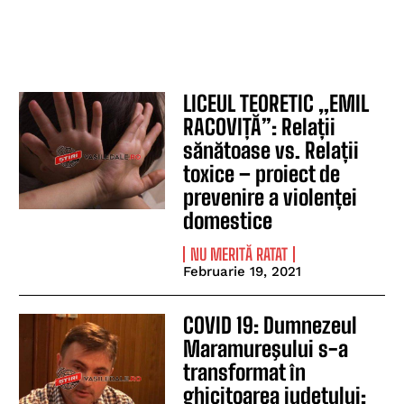
LICEUL TEORETIC „EMIL
RACOVIȚĂ”: Relații
sănătoase vs. Relații
toxice – proiect de
prevenire a violenței
domestice
NU MERITĂ RATAT
Februarie 19, 2021
COVID 19: Dumnezeul
Maramureşului s-a
transformat în
ghicitoarea judeţului: