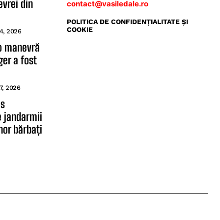
vrei din
contact@vasiledale.ro
POLITICA DE CONFIDENŢIALITATE ŞI
COOKIE
4, 2026
 o manevră
er a fost
7, 2026
os
e jandarmii
or bărbați