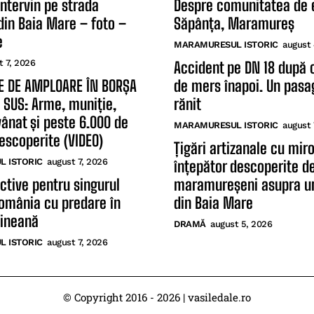
intervin pe strada
Despre comunitatea de e
din Baia Mare – foto –
Săpânța, Maramureș
e
MARAMURESUL ISTORIC
august 
t 7, 2026
Accident pe DN 18 după
E DE AMPLOARE ÎN BORȘA
de mers înapoi. Un pasag
E SUS: Arme, muniție,
rănit
vânat și peste 6.000 de
MARAMURESUL ISTORIC
august 
descoperite (VIDEO)
Țigări artizanale cu mir
 ISTORIC
august 7, 2026
înțepător descoperite d
ctive pentru singurul
maramureșeni asupra un
România cu predare în
din Baia Mare
aineană
DRAMĂ
august 5, 2026
 ISTORIC
august 7, 2026
© Copyright 2016 - 2026 | vasiledale.ro