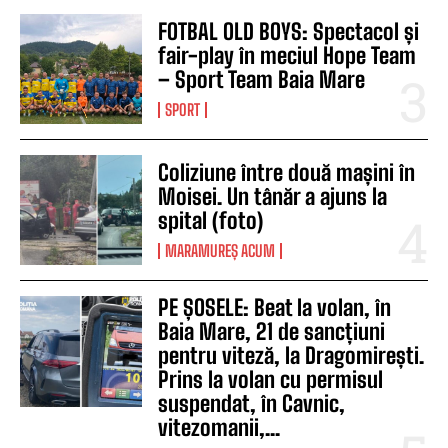
FOTBAL OLD BOYS: Spectacol și
fair-play în meciul Hope Team
– Sport Team Baia Mare
SPORT
Coliziune între două mașini în
Moisei. Un tânăr a ajuns la
spital (foto)
MARAMUREȘ ACUM
PE ȘOSELE: Beat la volan, în
Baia Mare, 21 de sancțiuni
pentru viteză, la Dragomirești.
Prins la volan cu permisul
suspendat, în Cavnic,
vitezomanii,...