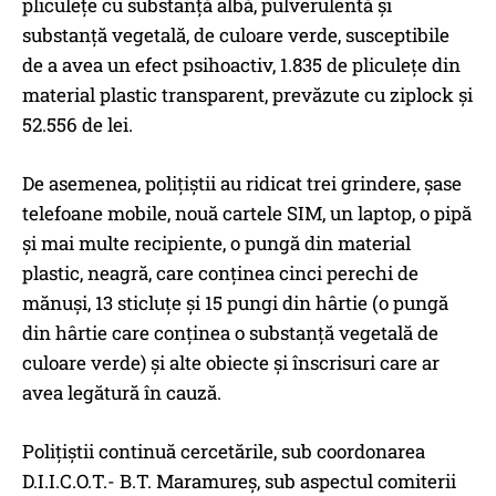
pliculețe cu substanță albă, pulverulentă și
substanță vegetală, de culoare verde, susceptibile
de a avea un efect psihoactiv, 1.835 de pliculețe din
material plastic transparent, prevăzute cu ziplock și
52.556 de lei.
De asemenea, polițiștii au ridicat trei grindere, șase
telefoane mobile, nouă cartele SIM, un laptop, o pipă
și mai multe recipiente, o pungă din material
plastic, neagră, care conținea cinci perechi de
mănuși, 13 sticluțe și 15 pungi din hârtie (o pungă
din hârtie care conținea o substanță vegetală de
culoare verde) și alte obiecte și înscrisuri care ar
avea legătură în cauză.
Polițiștii continuă cercetările, sub coordonarea
D.I.I.C.O.T.- B.T. Maramureș, sub aspectul comiterii