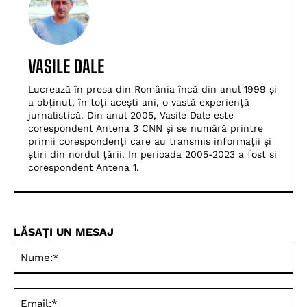
VASILE DALE
Lucrează în presa din România încă din anul 1999 și
a obținut, în toți acești ani, o vastă experiență
jurnalistică. Din anul 2005, Vasile Dale este
corespondent Antena 3 CNN și se numără printre
primii corespondenți care au transmis informații și
știri din nordul țării. In perioada 2005-2023 a fost si
corespondent Antena 1.
LĂSAȚI UN MESAJ
Nu
Ema