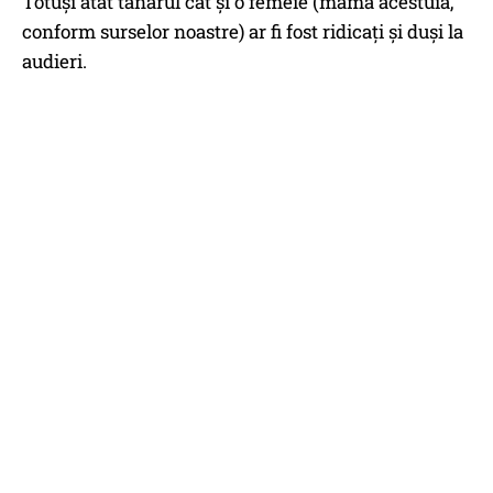
Totuși atât tânărul cât și o femeie (mama acestuia,
conform surselor noastre) ar fi fost ridicați și duși la
audieri.