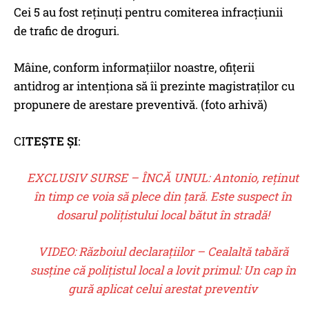
Cei 5 au fost reținuți pentru comiterea infracțiunii
de trafic de droguri.
Mâine, conform informațiilor noastre, ofițerii
antidrog ar intenționa să îi prezinte magistraților cu
propunere de arestare preventivă. (foto arhivă)
CI
TEȘTE ȘI
:
EXCLUSIV SURSE – ÎNCĂ UNUL: Antonio, reținut
în timp ce voia să plece din țară. Este suspect în
dosarul polițistului local bătut în stradă!
VIDEO: Războiul declarațiilor – Cealaltă tabără
susține că polițistul local a lovit primul: Un cap în
gură aplicat celui arestat preventiv