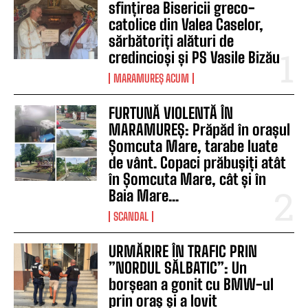
sfințirea Bisericii greco-
catolice din Valea Caselor,
sărbătoriți alături de
credincioși și PS Vasile Bizău
MARAMUREȘ ACUM
FURTUNĂ VIOLENTĂ ÎN
MARAMUREȘ: Prăpăd în orașul
Șomcuta Mare, tarabe luate
de vânt. Copaci prăbușiți atât
în Șomcuta Mare, cât și în
Baia Mare...
SCANDAL
URMĂRIRE ÎN TRAFIC PRIN
”NORDUL SĂLBATIC”: Un
borșean a gonit cu BMW-ul
prin oraș și a lovit