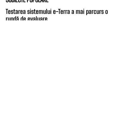
Testarea sistemului e-Terra a mai parcurs o
rundă de evaluare
DE INTERES
august 6, 2026
Program modificat la Primăria Baia Mare din
cauza caniculei
DE INTERES
august 2, 2026
ULTIMĂ ORĂ: Soț și soție acroșați de pe marginea
drumului de o șoferiță la Copalnic
SCANDAL
august 1, 2026
CONTACT
contact@vasiledale.ro
POLITICA DE CONFIDENŢIALITATE ŞI COOKIE