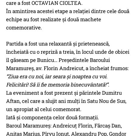
care a fost OCTAVIAN CIOLTEA.
În amintirea acestei etape a relației dintre cele două
echipe au fost realizate și două machete
comemorative.
Partida a fost una relaxantă și prietenească,
încheiată cu o repriză a treia, în locul unde de obicei
îl găseam pe Bunicu… Președintele Baroului
Maramureș, av. Florin Andreicut, a încheiat frumos:
“Ziua era cu noi, iar seara și noaptea cu voi.
Felicitări! Să îi fie memoria binecuvântată!”
.
La eveniment a fost prezent și părintele Dumitru
Aftan, cel care a slujit ani mulți în Satu Nou de Sus,
un apropiat al celui comemorat.
Iată și componenţa celor două formații.
Baroul Maramureș: Andreicuţ Florin, Fărcaș Dan,
Anitaş Marius, Pîrvu Ionuț, Alexandru Pop, Gondor