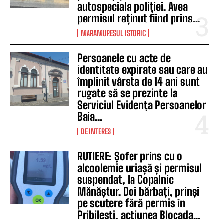
autospeciala poliției. Avea
permisul reținut fiind prins...
MARAMURESUL ISTORIC
Persoanele cu acte de
identitate expirate sau care au
împlinit vârsta de 14 ani sunt
rugate să se prezinte la
Serviciul Evidența Persoanelor
Baia...
DE INTERES
RUTIERE: Șofer prins cu o
alcoolemie uriașă și permisul
suspendat, la Copalnic
Mănăștur. Doi bărbați, prinși
pe scutere fără permis în
Pribilești, acțiunea Blocada...