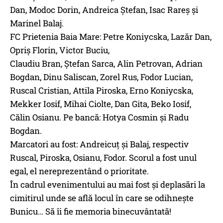
Dan, Modoc Dorin, Andreica Ștefan, Isac Rareș și
Marinel Balaj.
FC Prietenia Baia Mare: Petre Koniycska, Lazăr Dan,
Opriș Florin, Victor Buciu,
Claudiu Bran, Ștefan Sarca, Alin Petrovan, Adrian
Bogdan, Dinu Saliscan, Zorel Rus, Fodor Lucian,
Ruscal Cristian, Attila Piroska, Erno Koniycska,
Mekker Iosif, Mihai Ciolte, Dan Gita, Beko Iosif,
Călin Osianu. Pe bancă: Hotya Cosmin și Radu
Bogdan.
Marcatori au fost: Andreicuţ și Balaj, respectiv
Ruscal, Piroska, Osianu, Fodor. Scorul a fost unul
egal, el nereprezentând o prioritate.
În cadrul evenimentului au mai fost și deplasări la
cimitirul unde se află locul în care se odihnește
Bunicu… Să îi fie memoria binecuvântată!