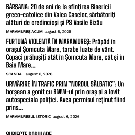
BÂRSANA: 20 de ani de la sfințirea Bisericii
greco-catolice din Valea Caselor, sărbătoriți
alături de credincioși și PS Vasile Bizău
MARAMUREȘ ACUM
august 6, 2026
FURTUNĂ VIOLENTĂ ÎN MARAMUREȘ: Prăpăd în
orașul Șomcuta Mare, tarabe luate de vânt.
Copaci prăbușiți atât în Șomcuta Mare, cât și în
Baia Mare...
SCANDAL
august 6, 2026
URMĂRIRE ÎN TRAFIC PRIN ”NORDUL SĂLBATIC”: Un
borșean a gonit cu BMW-ul prin oraș și a lovit
autospeciala poliției. Avea permisul reținut fiind
prins...
MARAMURESUL ISTORIC
august 6, 2026
SUBIECTE POPULARE