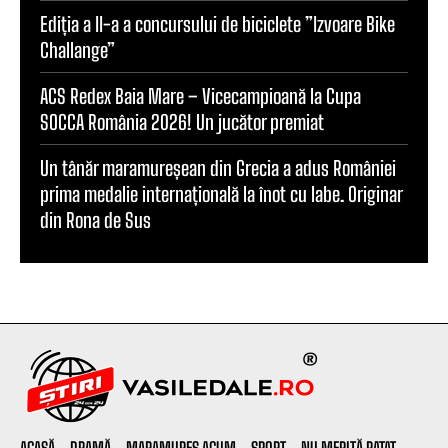
Ediția a II-a a concursului de biciclete ”Izvoare Bike
Challange”
ACS Redex Baia Mare – Vicecampioană la Cupa
SOCCA România 2026! Un jucător premiat
Un tânăr maramureșean din Grecia a adus României
prima medalie internațională la înot cu labe. Originar
din Rona de Sus
ACASĂ
DRAMĂ
MARAMUREȘ ACUM
SPORT
NU MERITĂ RATAT