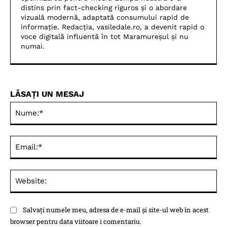
distins prin fact-checking riguros și o abordare
vizuală modernă, adaptată consumului rapid de
informație. Redacția, vasiledale.ro, a devenit rapid o
voce digitală influentă în tot Maramureșul și nu
numai.
LĂSAȚI UN MESAJ
Nu
Ema
Web
Salvați numele meu, adresa de e-mail și site-ul web în acest
browser pentru data viitoare i comentariu.