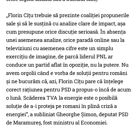
„Florin Cîțu trebuie să prezinte coaliției propunerile
sale și să le susțină cu analize clare de impact, așa
cum presupune orice discuție serioasă. În absența
unei asemenea analize, orice paradă online sau la
televiziuni cu asemenea cifre este un simplu
exercițiu de imagine, de parcă liderul PNL ar
conduce un partid aflat în opoziție, nu la putere. Nu
avem orgolii când e vorba de soluții pentru români
și ne bucurăm că, azi, Florin Cîțu pare că înțelege
corect rațiunea pentru PSD a propus-o încă de acum
o lună. Scăderea TVA la energie este o posibilă
soluție de a-i proteja pe romani în plină criză a
energiei”, a subliniat Gheorghe Șimon, deputat PSD
de Maramureș, fost ministru al Economiei.