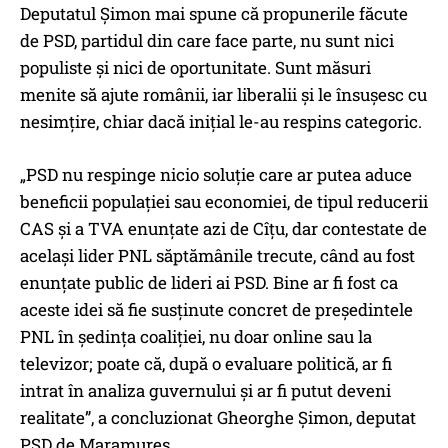
Deputatul Șimon mai spune că propunerile făcute
de PSD, partidul din care face parte, nu sunt nici
populiste și nici de oportunitate. Sunt măsuri
menite să ajute românii, iar liberalii și le însușesc cu
nesimțire, chiar dacă inițial le-au respins categoric.
„PSD nu respinge nicio soluție care ar putea aduce
beneficii populației sau economiei, de tipul reducerii
CAS și a TVA enunțate azi de Cîțu, dar contestate de
același lider PNL săptămânile trecute, când au fost
enunțate public de lideri ai PSD. Bine ar fi fost ca
aceste idei să fie susținute concret de președintele
PNL în ședința coaliției, nu doar online sau la
televizor; poate că, după o evaluare politică, ar fi
intrat în analiza guvernului și ar fi putut deveni
realitate”, a concluzionat Gheorghe Șimon, deputat
PSD de Maramureș.