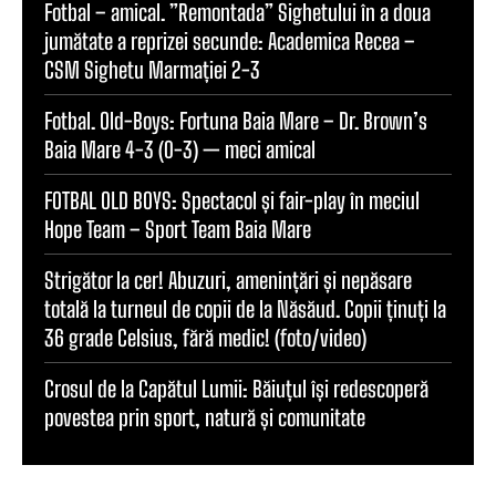
Fotbal – amical. ”Remontada” Sighetului în a doua
jumătate a reprizei secunde: Academica Recea –
CSM Sighetu Marmației 2-3
Fotbal. Old-Boys: Fortuna Baia Mare – Dr. Brown’s
Baia Mare 4-3 (0-3) — meci amical
FOTBAL OLD BOYS: Spectacol și fair-play în meciul
Hope Team – Sport Team Baia Mare
Strigător la cer! Abuzuri, amenințări și nepăsare
totală la turneul de copii de la Năsăud. Copii ținuți la
36 grade Celsius, fără medic! (foto/video)
Crosul de la Capătul Lumii: Băiuțul își redescoperă
povestea prin sport, natură și comunitate