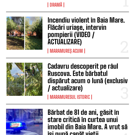
DRAMĂ
Incendiu violent în Baia Mare.
Flăcări uriașe, intervin
pompierii (VIDEO /
ACTUALIZARE)
MARAMUREȘ ACUM
Cadavru descoperit pe râul
Ruscova. Este bărbatul
dispărut acum o lună (exclusiv
/ actualizare)
MARAMURESUL ISTORIC
Bărbat de 81 de ani, găsit în
stare critică în curtea unui
imobil din Baia Mare. A vrut să
își pună capăt vieții