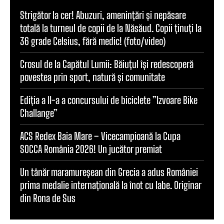
Strigător la cer! Abuzuri, amenințări și nepăsare
totală la turneul de copii de la Năsăud. Copii ținuți la
36 grade Celsius, fără medic! (foto/video)
Crosul de la Capătul Lumii: Băiuțul își redescoperă
povestea prin sport, natură și comunitate
Ediția a II-a a concursului de biciclete ”Izvoare Bike
Challange”
ACS Redex Baia Mare – Vicecampioană la Cupa
SOCCA România 2026! Un jucător premiat
Un tânăr maramureșean din Grecia a adus României
prima medalie internațională la înot cu labe. Originar
din Rona de Sus