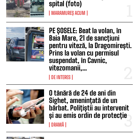
spital (foto)
MARAMUREȘ ACUM
PE ȘOSELE: Beat la volan, în
Baia Mare, 21 de sancțiuni
pentru viteză, la Dragomirești.
Prins la volan cu permisul
suspendat, în Cavnic,
vitezomanii,...
DE INTERES
O tânără de 24 de ani din
Sighet, amenințată de un
bărbat. Polițiștii au intervenit
și au emis ordin de protecție
DRAMĂ