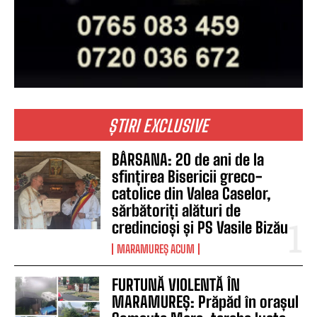
ȘTIRI EXCLUSIVE
BÂRSANA: 20 de ani de la
sfințirea Bisericii greco-
catolice din Valea Caselor,
sărbătoriți alături de
credincioși și PS Vasile Bizău
MARAMUREȘ ACUM
FURTUNĂ VIOLENTĂ ÎN
MARAMUREȘ: Prăpăd în orașul