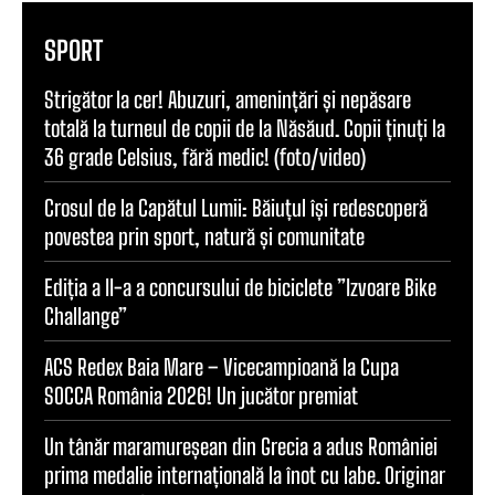
SPORT
Strigător la cer! Abuzuri, amenințări și nepăsare
totală la turneul de copii de la Năsăud. Copii ținuți la
36 grade Celsius, fără medic! (foto/video)
Crosul de la Capătul Lumii: Băiuțul își redescoperă
povestea prin sport, natură și comunitate
Ediția a II-a a concursului de biciclete ”Izvoare Bike
Challange”
ACS Redex Baia Mare – Vicecampioană la Cupa
SOCCA România 2026! Un jucător premiat
Un tânăr maramureșean din Grecia a adus României
prima medalie internațională la înot cu labe. Originar