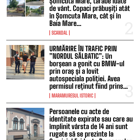
Șomcuta Mare, tarabe luate
de vânt. Copaci prăbușiți atât
în Șomcuta Mare, cât și în
Baia Mare...
SCANDAL
URMĂRIRE ÎN TRAFIC PRIN
”NORDUL SĂLBATIC”: Un
borșean a gonit cu BMW-ul
prin oraș și a lovit
autospeciala poliției. Avea
permisul reținut fiind prins...
MARAMURESUL ISTORIC
Persoanele cu acte de
identitate expirate sau care au
împlinit vârsta de 14 ani sunt
rugate să se prezinte la