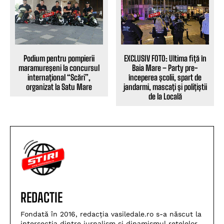
Podium pentru pompierii
EXCLUSIV FOTO: Ultima fiță în
maramureşeni la concursul
Baia Mare – Party pre-
internațional “Scări”,
începerea școlii, spart de
organizat la Satu Mare
jandarmi, mascați și polițiștii
de la Locală
REDACTIE
Fondată în 2016, redacția vasiledale.ro s-a născut la
intersecția dintre jurnalism și dinamismul rețelelor