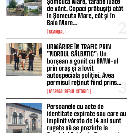
Șomcuta Mare, tarabe luate
de vânt. Copaci prăbușiți atât
în Șomcuta Mare, cât și în
Baia Mare...
SCANDAL
URMĂRIRE ÎN TRAFIC PRIN
”NORDUL SĂLBATIC”: Un
borșean a gonit cu BMW-ul
prin oraș și a lovit
autospeciala poliției. Avea
permisul reținut fiind prins...
MARAMURESUL ISTORIC
Persoanele cu acte de
identitate expirate sau care au
împlinit vârsta de 14 ani sunt
rugate să se prezinte la