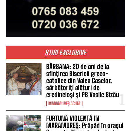
ȘTIRI EXCLUSIVE
BÂRSANA: 20 de ani de la
sfințirea Bisericii greco-
catolice din Valea Caselor,
sărbătoriți alături de
credincioși și PS Vasile Bizău
MARAMUREȘ ACUM
FURTUNĂ VIOLENTĂ ÎN
MARAMUREȘ: Prăpăd în orașul