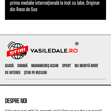
prima medalie internațională la înot cu labe. Originar
din Rona de Sus
ACASĂ
DRAMĂ
MARAMUREȘ ACUM
SPORT
NU MERITĂ RATAT
DE INTERES
ȘTIRI PE REGIUNI
DESPRE NOI
Cele mai noi stiri le gasesti aici! Vrei sa ne dai un pont?