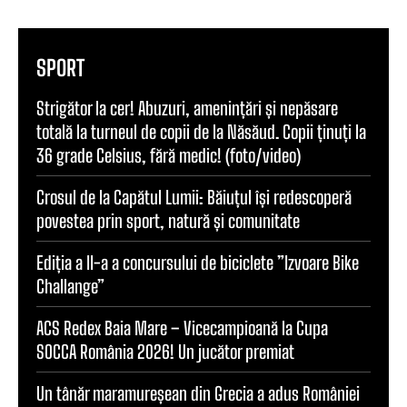
SPORT
Strigător la cer! Abuzuri, amenințări și nepăsare
totală la turneul de copii de la Năsăud. Copii ținuți la
36 grade Celsius, fără medic! (foto/video)
Crosul de la Capătul Lumii: Băiuțul își redescoperă
povestea prin sport, natură și comunitate
Ediția a II-a a concursului de biciclete ”Izvoare Bike
Challange”
ACS Redex Baia Mare – Vicecampioană la Cupa
SOCCA România 2026! Un jucător premiat
Un tânăr maramureșean din Grecia a adus României