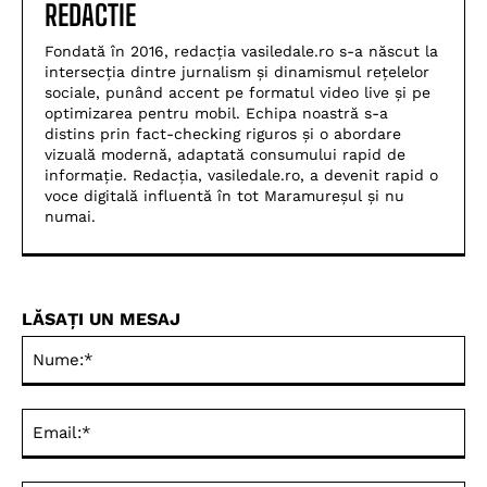
REDACTIE
Fondată în 2016, redacția vasiledale.ro s-a născut la
intersecția dintre jurnalism și dinamismul rețelelor
sociale, punând accent pe formatul video live și pe
optimizarea pentru mobil. Echipa noastră s-a
distins prin fact-checking riguros și o abordare
vizuală modernă, adaptată consumului rapid de
informație. Redacția, vasiledale.ro, a devenit rapid o
voce digitală influentă în tot Maramureșul și nu
numai.
LĂSAȚI UN MESAJ
Nu
Ema