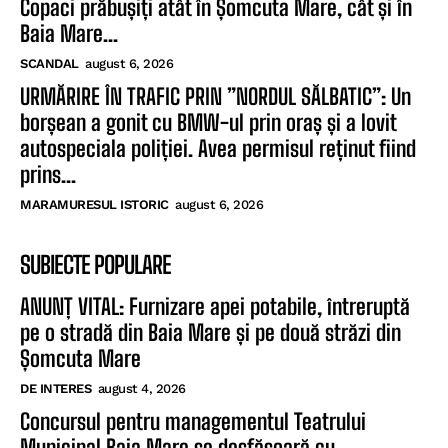
Copaci prăbușiți atât în Șomcuta Mare, cât și în
Baia Mare...
SCANDAL
august 6, 2026
URMĂRIRE ÎN TRAFIC PRIN ”NORDUL SĂLBATIC”: Un
borșean a gonit cu BMW-ul prin oraș și a lovit
autospeciala poliției. Avea permisul reținut fiind
prins...
MARAMURESUL ISTORIC
august 6, 2026
SUBIECTE POPULARE
ANUNȚ VITAL: Furnizare apei potabile, întreruptă
pe o stradă din Baia Mare și pe două străzi din
Șomcuta Mare
DE INTERES
august 4, 2026
Concursul pentru managementul Teatrului
Municipal Baia Mare se desfășoară cu