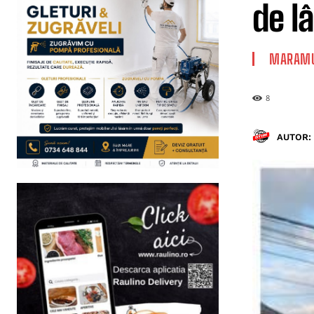
de l
MARAMU
8
AUTOR: