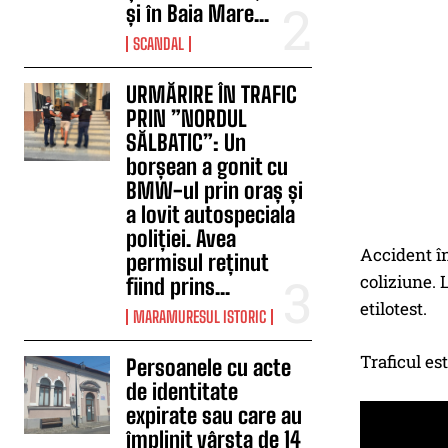
și în Baia Mare...
SCANDAL
URMĂRIRE ÎN TRAFIC
PRIN ”NORDUL
SĂLBATIC”: Un
borșean a gonit cu
BMW-ul prin oraș și
a lovit autospeciala
poliției. Avea
Accident în
permisul reținut
coliziune. L
fiind prins...
etilotest.
MARAMURESUL ISTORIC
Traficul es
Persoanele cu acte
de identitate
expirate sau care au
împlinit vârsta de 14