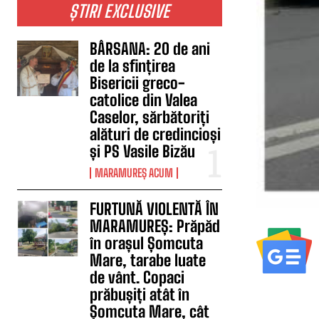
ȘTIRI EXCLUSIVE
BÂRSANA: 20 de ani
de la sfințirea
Bisericii greco-
catolice din Valea
Caselor, sărbătoriți
alături de credincioși
și PS Vasile Bizău
MARAMUREȘ ACUM
FURTUNĂ VIOLENTĂ ÎN
MARAMUREȘ: Prăpăd
în orașul Șomcuta
Mare, tarabe luate
de vânt. Copaci
prăbușiți atât în
Șomcuta Mare, cât