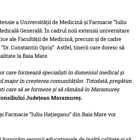
tensie a Universității de Medicină și Farmacie ”Iuliu
dicală Generală. În cadrul noii extensii universitare
tice ale Facultății de Medicină, precum și de cadre
”Dr. Constantin Opriș”. Astfel, tinerii care doresc să
alitate la Baia Mare.
or care formează specialiști în domeniul medical și
ol major în creșterea comunităților. Totodată, pregătim
ști care să se formeze și să rămână în Maramureș
 Consiliului Județean Maramureș.
 și Farmacie ”Iuliu Hațieganu” din Baia Mare vor
furnizăm servicii educaționale de înaltă calitate și să