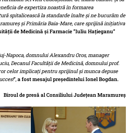
beneficia de expertiza noastră în formarea
ctură spitalicească la standarde înalte și ne bucurăm de
ramureș și Primăria Baia-Mare, care sprijină inițiativa
ității de Medicină și Farmacie ”Iuliu Hațieganu”
luj-Napoca, domnului Alexandru Oros, manager
ciu, Decanul Facultății de Medicină, domnului prof.
or celor implicați pentru sprijinul și munca depuse
ucces!
”,
a fost mesajul președintelui Ionel Bogdan.
Biroul de presă al Consiliului Județean Maramureș