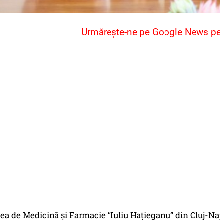
Urmărește-ne pe Google News pent
ea de Medicină și Farmacie “Iuliu Hațieganu” din Cluj-Na