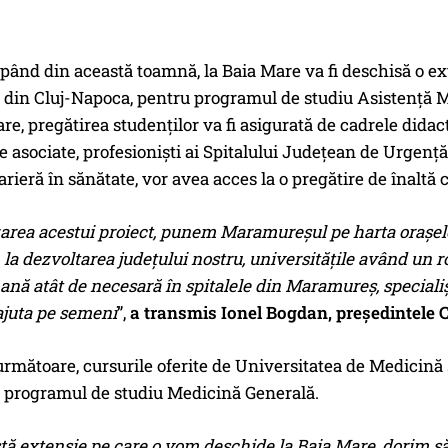
epând din această toamnă, la Baia Mare va fi deschisă o ex
din Cluj-Napoca, pentru programul de studiu Asistență Me
re, pregătirea studenților va fi asigurată de cadrele didac
e asociate, profesioniști ai Spitalului Județean de Urgență 
rieră în sănătate, vor avea acces la o pregătire de înaltă c
zarea acestui proiect, punem Maramureșul pe harta orașel
la dezvoltarea județului nostru, universitățile având un r
nă atât de necesară în spitalele din Maramureș, speciali
ajuta pe semeni
”,
a transmis Ionel Bogdan, președintele
următoare, cursurile oferite de Universitatea de Medicină
i programul de studiu Medicină Generală.
tă extensie pe care o vom deschide la Baia Mare, dorim să 