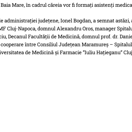
Baia Mare, în cadrul căreia vor fi formați asistenți medical
e administrației județene, Ionel Bogdan, a semnat astăzi,
UMF Cluj-Napoca, domnul Alexandru Oros, manager Spitalu
iu, Decanul Facultății de Medicină, domnul prof. dr. Dan
 cooperare între Consiliul Județean Maramureș – Spitalul
versitatea de Medicină și Farmacie ”Iuliu Hațieganu” Clu