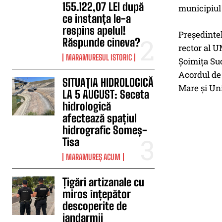
155.122,07 LEI după
municipiul 
ce instanța le-a
respins apelul!
Președintel
Răspunde cineva?
rector al 
MARAMURESUL ISTORIC
Șoimița Suc
Acordul de
SITUAȚIA HIDROLOGICĂ
Mare și Uni
LA 5 AUGUST: Seceta
hidrologică
afectează spațiul
hidrografic Someș-
Tisa
MARAMUREȘ ACUM
Țigări artizanale cu
miros înțepător
descoperite de
jandarmii