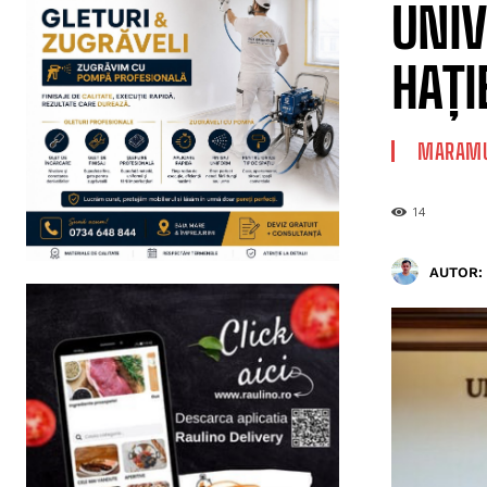
UNIV
HAȚI
MARAMU
14
AUTOR: