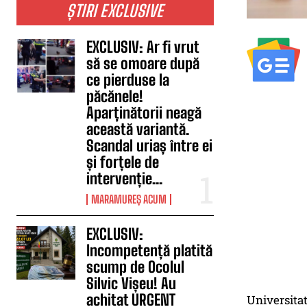
ȘTIRI EXCLUSIVE
EXCLUSIV: Ar fi vrut
să se omoare după
ce pierduse la
păcănele!
Aparținătorii neagă
această variantă.
Scandal uriaș între ei
și forțele de
intervenție...
MARAMUREȘ ACUM
EXCLUSIV:
Incompetență platită
scump de Ocolul
Silvic Vișeu! Au
achitat URGENT
Universitat