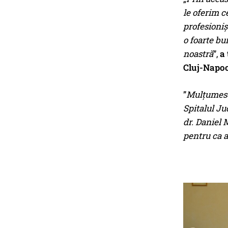
le oferim c
profesioniș
o foarte bu
noastră
”,
a 
Cluj-Napoc
”
Mulțumesc
Spitalul Ju
dr. Daniel 
pentru ca a