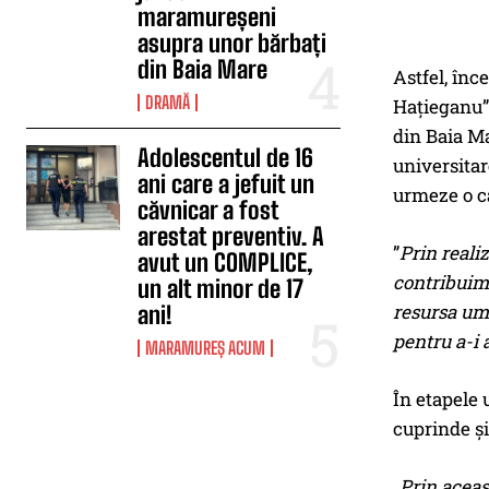
maramureșeni
asupra unor bărbați
din Baia Mare
Astfel, înc
DRAMĂ
Hațieganu” 
din Baia Ma
Adolescentul de 16
universitar
ani care a jefuit un
urmeze o ca
căvnicar a fost
arestat preventiv. A
”
Prin reali
avut un COMPLICE,
contribuim 
un alt minor de 17
resursa uma
ani!
pentru a-i 
MARAMUREȘ ACUM
În etapele 
cuprinde ș
„
Prin aceas