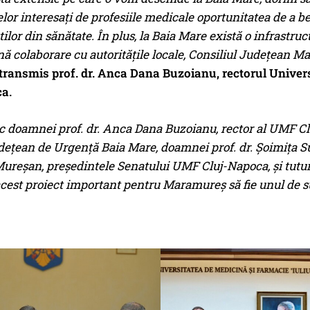
elor interesați de profesiile medicale oportunitatea de a 
tilor din sănătate. În plus, la Baia Mare există o infrastru
nă colaborare cu autoritățile locale, Consiliul Județean Ma
transmis prof. dr. Anca Dana Buzoianu, rectorul Univers
a.
 doamnei prof. dr. Anca Dana Buzoianu, rector al UMF C
dețean de Urgență Baia Mare, doamnei prof. dr. Șoimița Su
Mureșan, președintele Senatului UMF Cluj-Napoca, și tutur
cest proiect important pentru Maramureș să fie unul de s