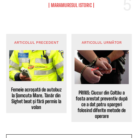
MARAMURESUL ISTORIC
ARTICOLUL PRECEDENT
ARTICOLUL URMĂTOR
Femeie acroșată de autobuz
PRINS: Ciucur din Coltău a
la Șomcuta Mare. Tânăr din
fosta arestat preventiv după
Sighet beat și fără permis la
ce a dat patru spargeri
volan
folosind diferite metode de
operare