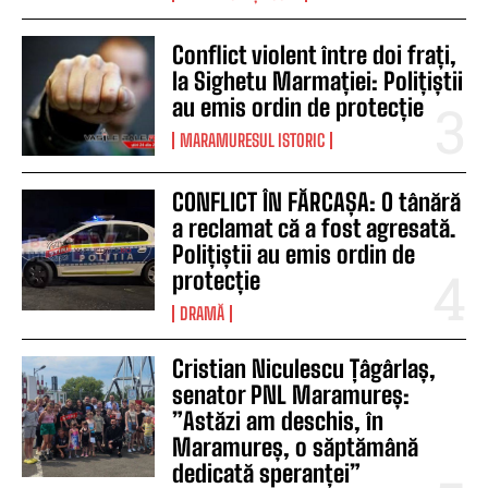
Conflict violent între doi frați,
la Sighetu Marmației: Polițiștii
au emis ordin de protecție
MARAMURESUL ISTORIC
CONFLICT ÎN FĂRCAȘA: O tânără
a reclamat că a fost agresată.
Polițiștii au emis ordin de
protecție
DRAMĂ
Cristian Niculescu Țâgârlaș,
senator PNL Maramureș:
”Astăzi am deschis, în
Maramureș, o săptămână
dedicată speranței”