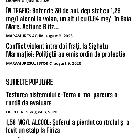
DRAMĂ
august 9, 2026
ÎN TRAFIC: Șofer de 36 de ani, depistat cu 1,29
mg/l alcool la volan, un altul cu 0,64 mg/l în Baia
Mare. Acțiune Blitz...
MARAMUREȘ ACUM
august 9, 2026
Conflict violent între doi frați, la Sighetu
Marmației: Polițiștii au emis ordin de protecție
MARAMURESUL ISTORIC
august 9, 2026
SUBIECTE POPULARE
Testarea sistemului e-Terra a mai parcurs o
rundă de evaluare
DE INTERES
august 6, 2026
1,58 MG/L ALCOOL: Șoferul a pierdut controlul și a
lovit un stâlp la Firiza