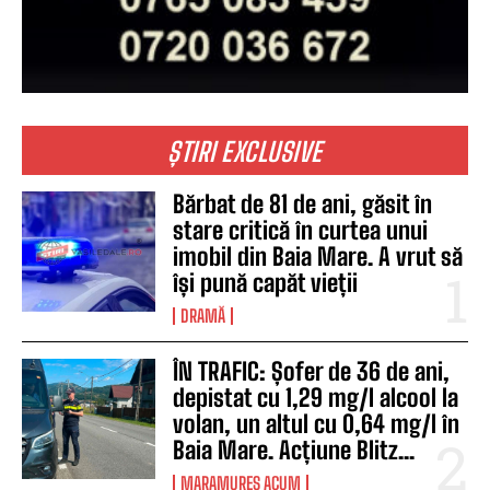
ȘTIRI EXCLUSIVE
Bărbat de 81 de ani, găsit în
stare critică în curtea unui
imobil din Baia Mare. A vrut să
își pună capăt vieții
DRAMĂ
ÎN TRAFIC: Șofer de 36 de ani,
depistat cu 1,29 mg/l alcool la
volan, un altul cu 0,64 mg/l în
Baia Mare. Acțiune Blitz...
MARAMUREȘ ACUM