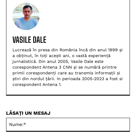
VASILE DALE
Lucrează în presa din România încă din anul 1999 și
a obținut, în toți acești ani, o vastă experiență
jurnalistică. Din anul 2005, Vasile Dale este
corespondent Antena 3 CNN și se numără printre
primii corespondenți care au transmis informații și
știri din nordul țării. In perioada 2005-2023 a fost si
corespondent Antena 1.
LĂSAȚI UN MESAJ
Nu