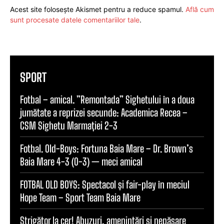
Acest site folosește Akismet pentru a reduce spamul.
Află cum
sunt procesate datele comentariilor tale
.
SPORT
Fotbal – amical. ”Remontada” Sighetului în a doua
jumătate a reprizei secunde: Academica Recea –
CSM Sighetu Marmației 2-3
Fotbal. Old-Boys: Fortuna Baia Mare – Dr. Brown’s
Baia Mare 4-3 (0-3) — meci amical
FOTBAL OLD BOYS: Spectacol și fair-play în meciul
Hope Team – Sport Team Baia Mare
Strigător la cer! Abuzuri, amenințări și nepăsare