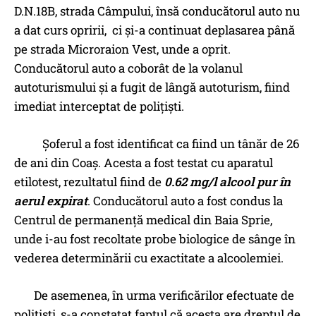
D.N.18B, strada Câmpului, însă conducătorul auto nu
a dat curs opririi, ci și-a continuat deplasarea până
pe strada Microraion Vest, unde a oprit.
Conducătorul auto a coborât de la volanul
autoturismului și a fugit de lângă autoturism, fiind
imediat interceptat de polițiști.
Șoferul a fost identificat ca fiind un tânăr de 26
de ani din Coaș. Acesta a fost testat cu aparatul
etilotest, rezultatul fiind de
0.62 mg/l alcool pur în
aerul expirat
. Conducătorul auto a fost condus la
Centrul de permanență medical din Baia Sprie,
unde i-au fost recoltate probe biologice de sânge în
vederea determinării cu exactitate a alcoolemiei.
De asemenea, în urma verificărilor efectuate de
polițiști, s-a constatat faptul că acesta are dreptul de