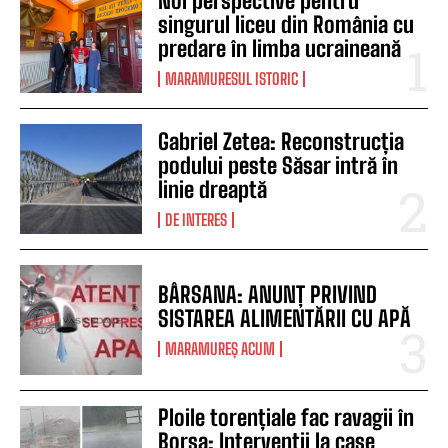
Noi perspective pentru
singurul liceu din România cu
predare în limba ucraineană
MARAMURESUL ISTORIC
Gabriel Zetea: Reconstrucția
podului peste Săsar intră în
linie dreaptă
DE INTERES
BÂRSANA: ANUNȚ PRIVIND
SISTAREA ALIMENTĂRII CU APĂ
MARAMUREȘ ACUM
Ploile torențiale fac ravagii în
Borșa: Intervenții la case