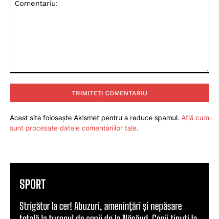
Comentariu:
Acest site folosește Akismet pentru a reduce spamul.
Află cum
sunt procesate datele comentariilor tale
.
SPORT
Strigător la cer! Abuzuri, amenințări și nepăsare
totală la turneul de copii de la Năsăud. Copii ținuți la