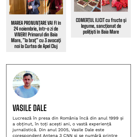
COMERŢUL ILICIT cu fructe și
MAREA PRONUNȚARE VAI FI în
legume, sancţionat de
24 noiembrie, într-o zi de
poliţişti în Baia Mare
VINERI! Primarul din Baia
Mare, ”la braț” cu 3 avocați
noi la Curtea de Apel Cluj
VASILE DALE
Lucrează în presa din România încă din anul 1999 și
a obținut, în toți acești ani, o vastă experiență
jurnalistică. Din anul 2005, Vasile Dale este
corespondent Antena 3 CNN și se numără printre