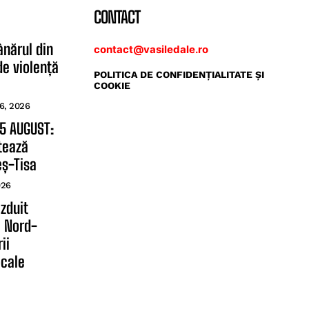
CONTACT
ânărul din
contact@vasiledale.ro
de violență
POLITICA DE CONFIDENŢIALITATE ŞI
COOKIE
6, 2026
 5 AUGUST:
tează
eș-Tisa
026
zduit
l Nord-
ii
ocale