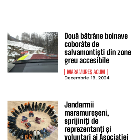
Două bătrâne bolnave
coborâte de
salvamontiști din zone
greu accesibile
MARAMUREȘ ACUM
Decembrie 19, 2024
Jandarmii
maramureșeni,
sprijiniți de
reprezentanți și
voluntari ai Asociației