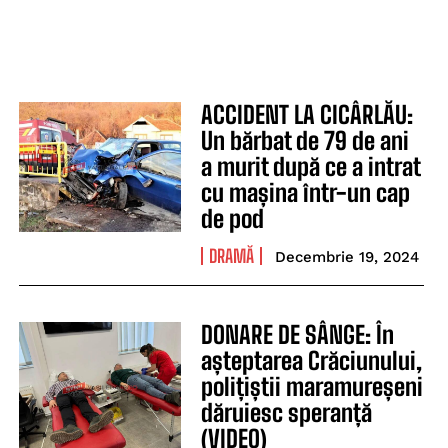
ACCIDENT LA CICÂRLĂU:
Un bărbat de 79 de ani
a murit după ce a intrat
cu mașina într-un cap
de pod
DRAMĂ
Decembrie 19, 2024
DONARE DE SÂNGE: În
așteptarea Crăciunului,
polițiștii maramureșeni
dăruiesc speranță
(VIDEO)