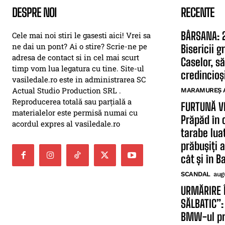
DESPRE NOI
RECENTE
BÂRSANA: 2
Cele mai noi stiri le gasesti aici! Vrei sa
ne dai un pont? Ai o stire? Scrie-ne pe
Bisericii 
adresa de contact si in cel mai scurt
Caselor, să
timp vom lua legatura cu tine. Site-ul
credincioși
vasiledale.ro este in administrarea SC
Actual Studio Production SRL .
MARAMUREȘ 
Reproducerea totală sau parțială a
FURTUNĂ V
materialelor este permisă numai cu
Prăpăd în 
acordul expres al vasiledale.ro
tarabe lua
prăbușiți 
cât și în B
SCANDAL
aug
URMĂRIRE 
SĂLBATIC”:
BMW-ul pri