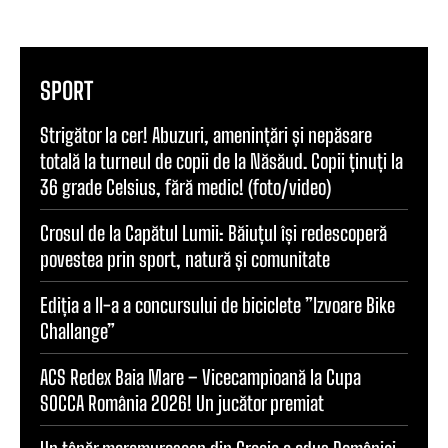
SPORT
Strigător la cer! Abuzuri, amenințări și nepăsare
totală la turneul de copii de la Năsăud. Copii ținuți la
36 grade Celsius, fără medic! (foto/video)
Crosul de la Capătul Lumii: Băiuțul își redescoperă
povestea prin sport, natură și comunitate
Ediția a II-a a concursului de biciclete ”Izvoare Bike
Challange”
ACS Redex Baia Mare – Vicecampioană la Cupa
SOCCA România 2026! Un jucător premiat