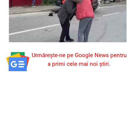
Urmărește-ne pe Google News pentru
a primi cele mai noi știri.