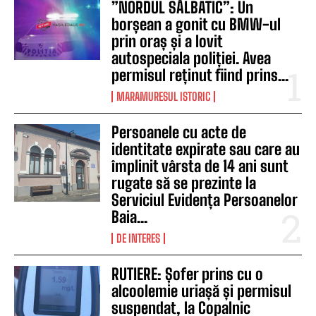
”NORDUL SĂLBATIC”: Un
borșean a gonit cu BMW-ul
prin oraș și a lovit
autospeciala poliției. Avea
permisul reținut fiind prins...
MARAMURESUL ISTORIC
Persoanele cu acte de
identitate expirate sau care au
împlinit vârsta de 14 ani sunt
rugate să se prezinte la
Serviciul Evidența Persoanelor
Baia...
DE INTERES
RUTIERE: Șofer prins cu o
alcoolemie uriașă și permisul
suspendat, la Copalnic