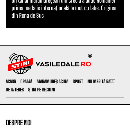
Un tânăr maramureșean din Grecia a adus României
prima medalie internațională la înot cu labe. Originar
din Rona de Sus
ACASĂ
DRAMĂ
MARAMUREȘ ACUM
SPORT
NU MERITĂ RATAT
DE INTERES
ȘTIRI PE REGIUNI
DESPRE NOI