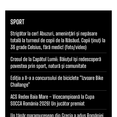
SPORT
Strigător la cer! Abuzuri, amenințări și nepăsare
totală la turneul de copii de la Năsăud. Copii ținuți la
36 grade Celsius, fără medic! (foto/video)
Crosul de la Capătul Lumii: Băiuțul își redescoperă
povestea prin sport, natură și comunitate
Ediția a II-a a concursului de biciclete ”Izvoare Bike
Challange”
ACS Redex Baia Mare – Vicecampioană la Cupa
SOCCA România 2026! Un jucător premiat
Un tânăr maramureșean din Grecia a adus României