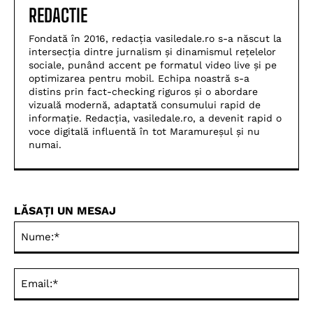
REDACTIE
Fondată în 2016, redacția vasiledale.ro s-a născut la
intersecția dintre jurnalism și dinamismul rețelelor
sociale, punând accent pe formatul video live și pe
optimizarea pentru mobil. Echipa noastră s-a
distins prin fact-checking riguros și o abordare
vizuală modernă, adaptată consumului rapid de
informație. Redacția, vasiledale.ro, a devenit rapid o
voce digitală influentă în tot Maramureșul și nu
numai.
LĂSAȚI UN MESAJ
Nu
Ema