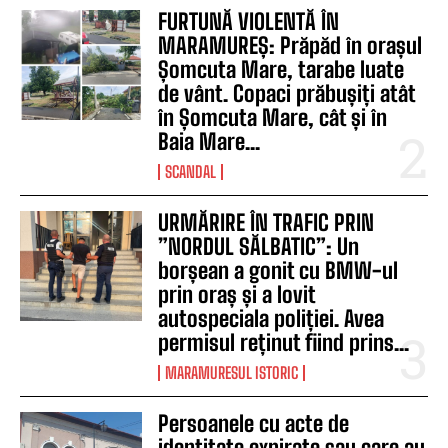
FURTUNĂ VIOLENTĂ ÎN
MARAMUREȘ: Prăpăd în orașul
Șomcuta Mare, tarabe luate
de vânt. Copaci prăbușiți atât
în Șomcuta Mare, cât și în
Baia Mare...
SCANDAL
URMĂRIRE ÎN TRAFIC PRIN
”NORDUL SĂLBATIC”: Un
borșean a gonit cu BMW-ul
prin oraș și a lovit
autospeciala poliției. Avea
permisul reținut fiind prins...
MARAMURESUL ISTORIC
Persoanele cu acte de
identitate expirate sau care au