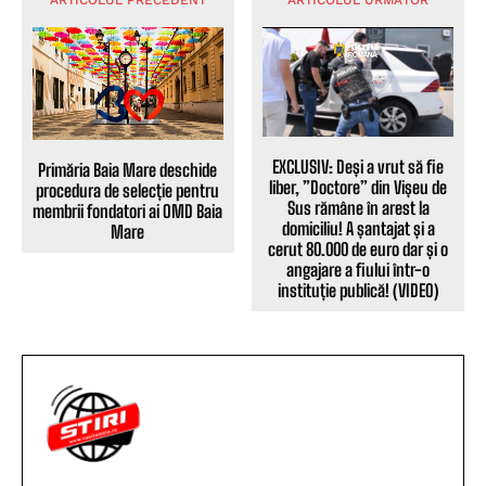
ARTICOLUL PRECEDENT
ARTICOLUL URMĂTOR
EXCLUSIV: Deși a vrut să fie
Primăria Baia Mare deschide
liber, ”Doctore” din Vișeu de
procedura de selecție pentru
Sus rămâne în arest la
membrii fondatori ai OMD Baia
domiciliu! A șantajat și a
Mare
cerut 80.000 de euro dar și o
angajare a fiului într-o
instituție publică! (VIDEO)