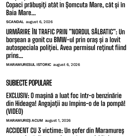
Copaci prăbușiți atât în Șomcuta Mare, cât și în
Baia Mare...
SCANDAL
august 6, 2026
URMĂRIRE ÎN TRAFIC PRIN ”NORDUL SĂLBATIC”: Un
borșean a gonit cu BMW-ul prin oraș și a lovit
autospeciala poliției. Avea permisul reținut fiind
prins...
MARAMURESUL ISTORIC
august 6, 2026
SUBIECTE POPULARE
EXCLUSIV: O mașină a luat foc într-o benzinărie
din Hideaga! Angajații au împins-o de la pompă!
(VIDEO)
MARAMUREȘ ACUM
august 1, 2026
ACCIDENT CU 3 victime: Un șofer din Maramureș