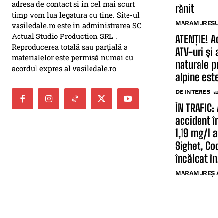
adresa de contact si in cel mai scurt
rănit
timp vom lua legatura cu tine. Site-ul
MARAMURESUL
vasiledale.ro este in administrarea SC
Actual Studio Production SRL .
ATENȚIE! A
Reproducerea totală sau parțială a
ATV-uri și 
materialelor este permisă numai cu
naturale pr
acordul expres al vasiledale.ro
alpine est
DE INTERES
a
ÎN TRAFIC: 
accident î
1,19 mg/l a
Sighet, Co
încălcat în.
MARAMUREȘ 