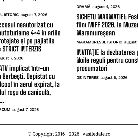
DRAMĂ
august 4, 2026
 ISTORIC
august 7, 2026
SIGHETU MARMAȚIEI: Fest
ccesul neautorizat cu
film MIFF 2026, la Muzeu
autoturisme 4×4 în ariile
Maramureșean
otejate și pe pajiștile
MARAMURESUL ISTORIC
august 
e STRICT INTERZIS
INVITAȚIE la dezbaterea 
ugust 7, 2026
Noile reguli pentru const
ATV implicat într-un
prosumatori
n Berbești. Depistat cu
DE INTERES
august 5, 2026
lcool în aerul expirat, la
dul roșu de caniculă,
..
ACUM
august 7, 2026
© Copyright 2016 - 2026 | vasiledale.ro