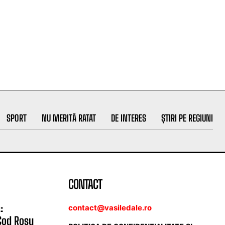
SPORT
NU MERITĂ RATAT
DE INTERES
ȘTIRI PE REGIUNI
CONTACT
:
contact@vasiledale.ro
Cod Roșu