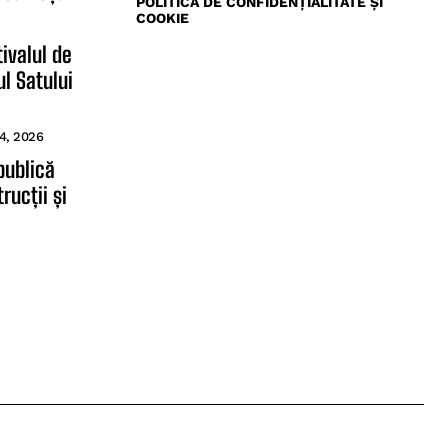
POLITICA DE CONFIDENŢIALITATE ŞI
COOKIE
ivalul de
l Satului
4, 2026
publică
rucții și