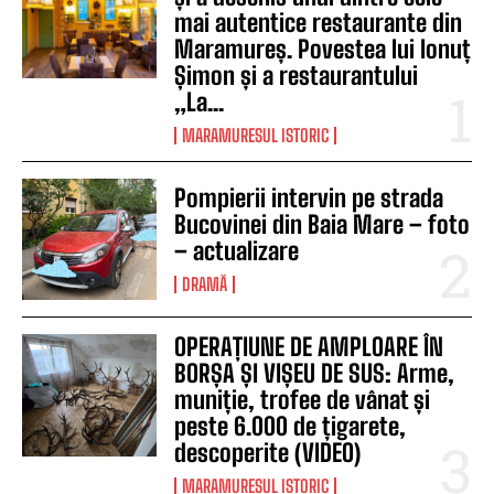
mai autentice restaurante din
Maramureș. Povestea lui Ionuț
Șimon și a restaurantului
„La...
MARAMURESUL ISTORIC
Pompierii intervin pe strada
Bucovinei din Baia Mare – foto
– actualizare
DRAMĂ
OPERAȚIUNE DE AMPLOARE ÎN
BORȘA ȘI VIȘEU DE SUS: Arme,
muniție, trofee de vânat și
peste 6.000 de țigarete,
descoperite (VIDEO)
MARAMURESUL ISTORIC