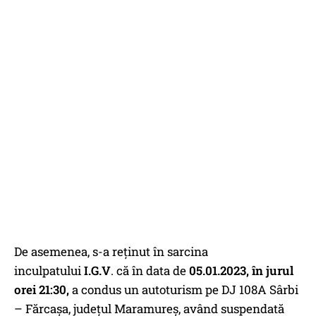
De asemenea, s-a reţinut în sarcina
inculpatului
I.G.V
. că în data de
05.01.2023, în jurul
orei 21:30,
a condus un autoturism pe DJ 108A Sârbi
– Fărcaşa, judeţul Maramureş, având suspendată