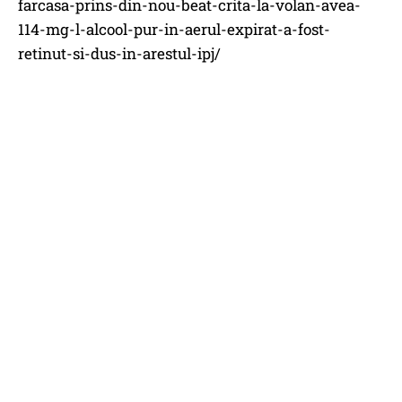
farcasa-prins-din-nou-beat-crita-la-volan-avea-
114-mg-l-alcool-pur-in-aerul-expirat-a-fost-
retinut-si-dus-in-arestul-ipj/