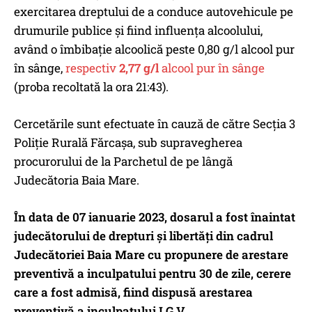
exercitarea dreptului de a conduce autovehicule pe
drumurile publice şi fiind influenţa alcoolului,
având o îmbibaţie alcoolică peste 0,80 g/l alcool pur
în sânge,
respectiv
2,77
g/l
alcool pur în sânge
(proba recoltată la ora 21:43).
Cercetările sunt efectuate în cauză de către Secţia 3
Poliţie Rurală Fărcaşa, sub supravegherea
procurorului de la Parchetul de pe lângă
Judecătoria Baia Mare.
În data de 07 ianuarie 2023, dosarul a fost înaintat
judecătorului de drepturi şi libertăţi din cadrul
Judecătoriei Baia Mare cu propunere de arestare
preventivă a inculpatului pentru 30 de zile, cerere
care a fost admisă, fiind dispusă arestarea
preventivă a inculpatului I.G.V.