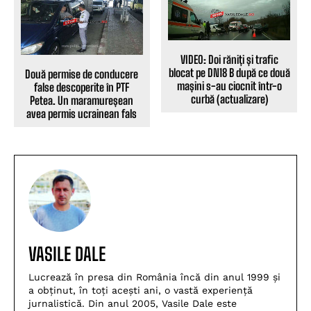
VIDEO: Doi răniți și trafic
blocat pe DN18 B după ce două
Două permise de conducere
mașini s-au ciocnit într-o
false descoperite în PTF
curbă (actualizare)
Petea. Un maramureșean
avea permis ucrainean fals
VASILE DALE
Lucrează în presa din România încă din anul 1999 și
a obținut, în toți acești ani, o vastă experiență
jurnalistică. Din anul 2005, Vasile Dale este