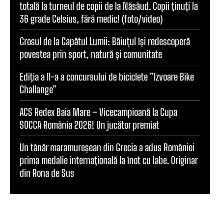
totală la turneul de copii de la Năsăud. Copii ținuți la
36 grade Celsius, fără medic! (foto/video)
Crosul de la Capătul Lumii: Băiuțul își redescoperă
povestea prin sport, natură și comunitate
Ediția a II-a a concursului de biciclete ”Izvoare Bike
Challange”
ACS Redex Baia Mare – Vicecampioană la Cupa
SOCCA România 2026! Un jucător premiat
Un tânăr maramureșean din Grecia a adus României
prima medalie internațională la înot cu labe. Originar
din Rona de Sus