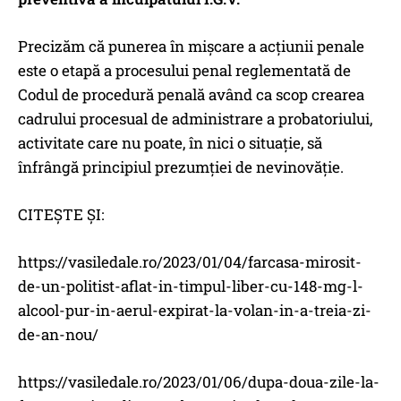
Precizăm că punerea în mişcare a acţiunii penale
este o etapă a procesului penal reglementată de
Codul de procedură penală având ca scop crearea
cadrului procesual de administrare a probatoriului,
activitate care nu poate, în nici o situaţie, să
înfrângă principiul prezumţiei de nevinovăţie.
CITEȘTE ȘI:
https://vasiledale.ro/2023/01/04/farcasa-mirosit-
de-un-politist-aflat-in-timpul-liber-cu-148-mg-l-
alcool-pur-in-aerul-expirat-la-volan-in-a-treia-zi-
de-an-nou/
https://vasiledale.ro/2023/01/06/dupa-doua-zile-la-