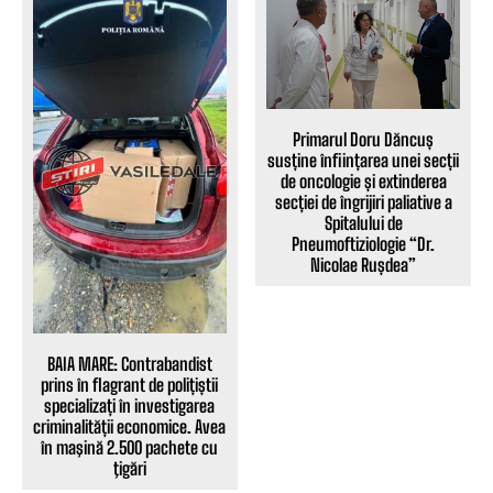
Primarul Doru Dăncuș
susține înființarea unei secții
de oncologie și extinderea
secției de îngrijiri paliative a
Spitalului de
Pneumoftiziologie “Dr.
Nicolae Rușdea”
BAIA MARE: Contrabandist
prins în flagrant de polițiștii
specializați în investigarea
criminalității economice. Avea
în maşină 2.500 pachete cu
ţigări