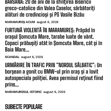
BÂRSANA: 20 de ani de la sfințirea Bisericii
greco-catolice din Valea Caselor, sărbătoriți
alături de credincioși și PS Vasile Bizău
MARAMUREȘ ACUM
august 6, 2026
FURTUNĂ VIOLENTĂ ÎN MARAMUREȘ: Prăpăd în
orașul Șomcuta Mare, tarabe luate de vânt.
Copaci prăbușiți atât în Șomcuta Mare, cât și în
Baia Mare...
SCANDAL
august 6, 2026
URMĂRIRE ÎN TRAFIC PRIN ”NORDUL SĂLBATIC”: Un
borșean a gonit cu BMW-ul prin oraș și a lovit
autospeciala poliției. Avea permisul reținut fiind
prins...
MARAMURESUL ISTORIC
august 6, 2026
SUBIECTE POPULARE