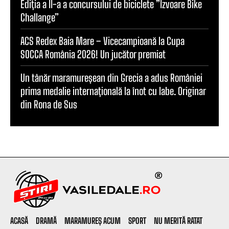
Ediția a II-a a concursului de biciclete ”Izvoare Bike
Challange”
ACS Redex Baia Mare – Vicecampioană la Cupa
SOCCA România 2026! Un jucător premiat
Un tânăr maramureșean din Grecia a adus României
prima medalie internațională la înot cu labe. Originar
din Rona de Sus
ACASĂ
DRAMĂ
MARAMUREȘ ACUM
SPORT
NU MERITĂ RATAT