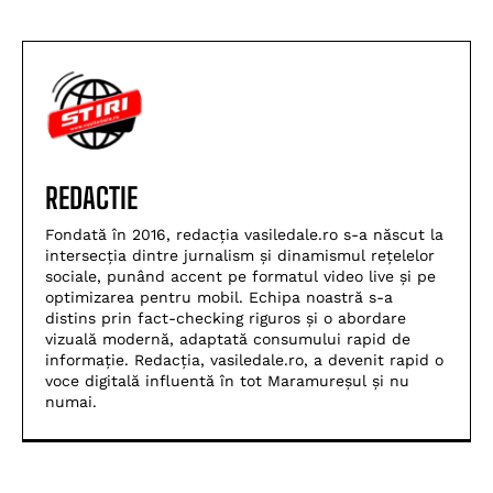
REDACTIE
Fondată în 2016, redacția vasiledale.ro s-a născut la
intersecția dintre jurnalism și dinamismul rețelelor
sociale, punând accent pe formatul video live și pe
optimizarea pentru mobil. Echipa noastră s-a
distins prin fact-checking riguros și o abordare
vizuală modernă, adaptată consumului rapid de
informație. Redacția, vasiledale.ro, a devenit rapid o
voce digitală influentă în tot Maramureșul și nu
numai.