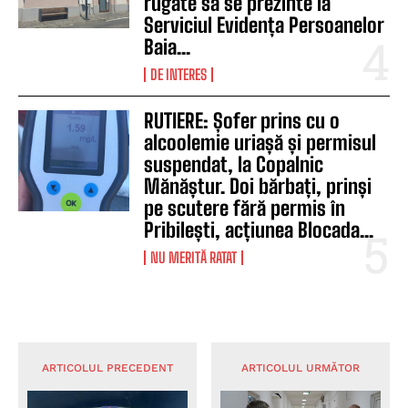
rugate să se prezinte la
Serviciul Evidența Persoanelor
Baia...
DE INTERES
RUTIERE: Șofer prins cu o
alcoolemie uriașă și permisul
suspendat, la Copalnic
Mănăștur. Doi bărbați, prinși
pe scutere fără permis în
Pribilești, acțiunea Blocada...
NU MERITĂ RATAT
ARTICOLUL PRECEDENT
ARTICOLUL URMĂTOR