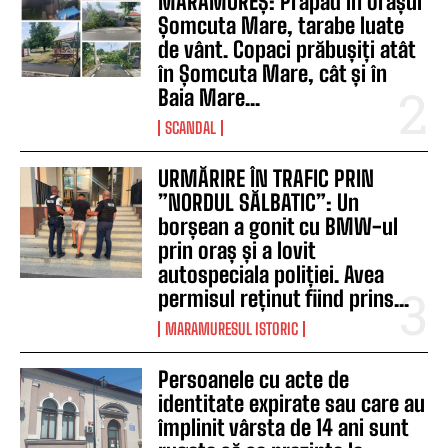
MARAMUREȘ: Prăpăd în orașul
Șomcuta Mare, tarabe luate
de vânt. Copaci prăbușiți atât
în Șomcuta Mare, cât și în
Baia Mare...
SCANDAL
URMĂRIRE ÎN TRAFIC PRIN
”NORDUL SĂLBATIC”: Un
borșean a gonit cu BMW-ul
prin oraș și a lovit
autospeciala poliției. Avea
permisul reținut fiind prins...
MARAMURESUL ISTORIC
Persoanele cu acte de
identitate expirate sau care au
împlinit vârsta de 14 ani sunt