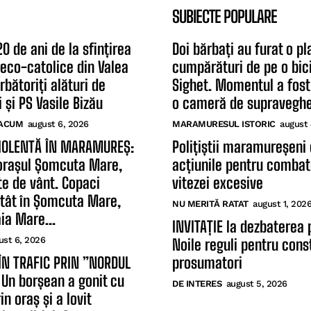
SUBIECTE POPULARE
0 de ani de la sfințirea
Doi bărbați au furat o pl
greco-catolice din Valea
cumpărături de pe o bici
rbătoriți alături de
Sighet. Momentul a fost
 și PS Vasile Bizău
o cameră de supravegher
ACUM
august 6, 2026
MARAMURESUL ISTORIC
august 
IOLENTĂ ÎN MARAMUREȘ:
Polițiștii maramureșeni
orașul Șomcuta Mare,
acțiunile pentru comba
te de vânt. Copaci
vitezei excesive
atât în Șomcuta Mare,
NU MERITĂ RATAT
august 1, 202
aia Mare...
INVITAȚIE la dezbaterea 
ust 6, 2026
Noile reguli pentru const
ÎN TRAFIC PRIN ”NORDUL
prosumatori
 Un borșean a gonit cu
DE INTERES
august 5, 2026
n oraș și a lovit