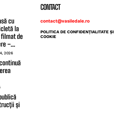
CONTACT
asă cu
contact@vasiledale.ro
cletă la
POLITICA DE CONFIDENŢIALITATE ŞI
 filmat de
COOKIE
e –...
4, 2026
 continuă
terea
6
publică
rucții și