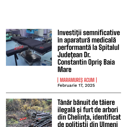
Investiții semnificative
în aparatură medicală
performantă la Spitalul
Județean Dr.
Constantin Opriș Baia
Mare
MARAMUREȘ ACUM
Februarie 17, 2025
Tânăr bănuit de tăiere
ilegală și furt de arbori
din Chelința, identificat
de polițiștii din Ulmeni