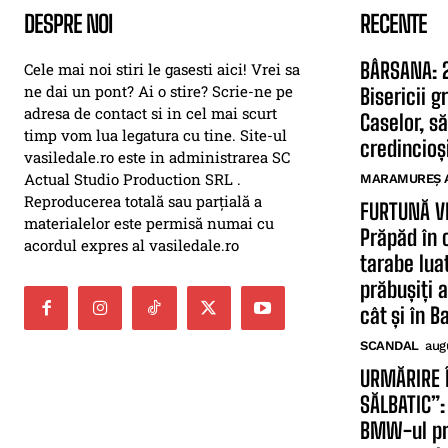
DESPRE NOI
RECENTE
BÂRSANA: 2
Cele mai noi stiri le gasesti aici! Vrei sa
ne dai un pont? Ai o stire? Scrie-ne pe
Bisericii 
adresa de contact si in cel mai scurt
Caselor, să
timp vom lua legatura cu tine. Site-ul
credincioși
vasiledale.ro este in administrarea SC
Actual Studio Production SRL .
MARAMUREȘ 
Reproducerea totală sau parțială a
FURTUNĂ V
materialelor este permisă numai cu
Prăpăd în 
acordul expres al vasiledale.ro
tarabe lua
prăbușiți 
cât și în B
SCANDAL
aug
URMĂRIRE 
SĂLBATIC”:
BMW-ul pri