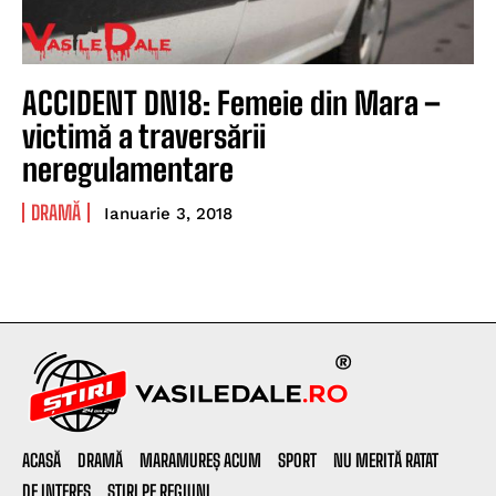
ACCIDENT DN18: Femeie din Mara –
victimă a traversării
neregulamentare
DRAMĂ
Ianuarie 3, 2018
ACASĂ
DRAMĂ
MARAMUREȘ ACUM
SPORT
NU MERITĂ RATAT
DE INTERES
ȘTIRI PE REGIUNI