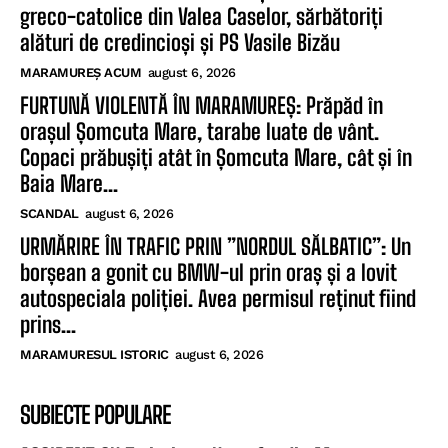
greco-catolice din Valea Caselor, sărbătoriți
alături de credincioși și PS Vasile Bizău
MARAMUREȘ ACUM
august 6, 2026
FURTUNĂ VIOLENTĂ ÎN MARAMUREȘ: Prăpăd în
orașul Șomcuta Mare, tarabe luate de vânt.
Copaci prăbușiți atât în Șomcuta Mare, cât și în
Baia Mare...
SCANDAL
august 6, 2026
URMĂRIRE ÎN TRAFIC PRIN ”NORDUL SĂLBATIC”: Un
borșean a gonit cu BMW-ul prin oraș și a lovit
autospeciala poliției. Avea permisul reținut fiind
prins...
MARAMURESUL ISTORIC
august 6, 2026
SUBIECTE POPULARE